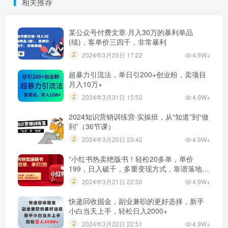
相关推荐
某公众号付费文章·月入30万的暴利单品
(续)，客单价三四千，非常暴利
2024年3月25日 17:22
4.9W+
超暴力引流法，单日引200+创业粉，卖项目
月入10万+
2024年3月31日 15:50
4.9W+
2024知识营销训练营·实操班，从“知道”到“做
到”（36节课）
2024年3月20日 23:42
4.9W+
“小红书热卖绝版书！轻松20多单，单价
199，日入破千，多重变现方式，靠谱落地项
目！”
2024年3月21日 22:50
4.9W+
快递回收掘金，副业兼职的更好选择，新手
小白当天上手，轻松日入2000+
2024年3月22日 22:51
4.9W+