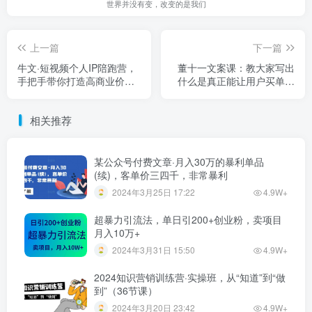
世界并没有变，改变的是我们
上一篇
下一篇
牛文·短视频个人IP陪跑营，
董十一文案课：教大家写出
手把手带你打造高商业价值
什么是真正能让用户买单的
的账号
文案
相关推荐
某公众号付费文章·月入30万的暴利单品
(续)，客单价三四千，非常暴利
2024年3月25日 17:22
4.9W+
超暴力引流法，单日引200+创业粉，卖项目
月入10万+
2024年3月31日 15:50
4.9W+
2024知识营销训练营·实操班，从“知道”到“做
到”（36节课）
2024年3月20日 23:42
4.9W+