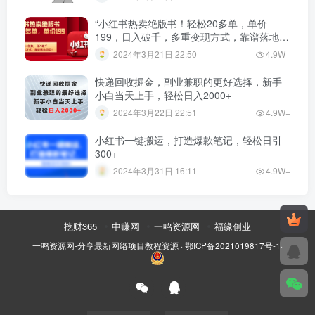
“小红书热卖绝版书！轻松20多单，单价
199，日入破千，多重变现方式，靠谱落地项
目！”
2024年3月21日 22:50
4.9W+
快递回收掘金，副业兼职的更好选择，新手
小白当天上手，轻松日入2000+
2024年3月22日 22:51
4.9W+
小红书一键搬运，打造爆款笔记，轻松日引
300+
2024年3月31日 16:11
4.9W+
挖财365
中赚网
一鸣资源网
福缘创业
一鸣资源网-分享最新网络项目教程资源
·
鄂ICP备2021019817号-1
·