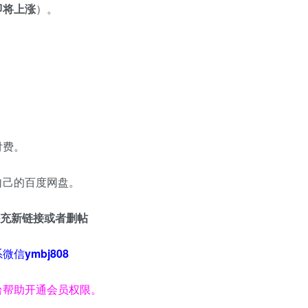
即将上涨
）。
付费。
自己的百度网盘。
8 补充新链接或者删帖
系微信
ymbj808
台帮助开通会员权限。