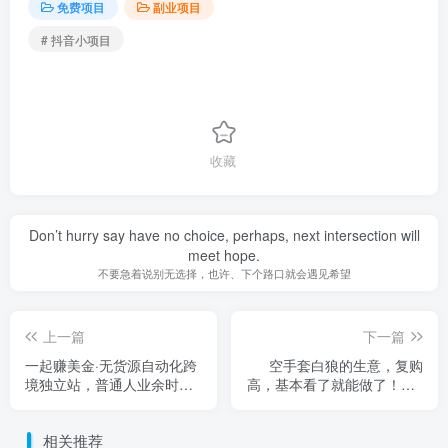
免费项目
副业项目
# 抖音小项目
收藏
Don’t hurry say have no choice, perhaps, next intersection will
meet hope.
不要急着说别无选择，也许、下个路口就会遇见希望
上一篇
下一篇
一起赚美金·无货源自动化跨
空手套白狼的生意，复购
境独立站，普通人业余时间
高，基本看了就能做了！【4
也能在家卖货全球【无提供
个项目】
插件】
相关推荐