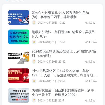
某公众号付费文章·月入30万的暴利单品
(续)，客单价三四千，非常暴利
2024年3月25日 17:22
4.9W+
超暴力引流法，单日引200+创业粉，卖项目
月入10万+
2024年3月31日 15:50
4.9W+
2024知识营销训练营·实操班，从“知道”到“做
到”（36节课）
2024年3月20日 23:42
4.9W+
“小红书热卖绝版书！轻松20多单，单价
199，日入破千，多重变现方式，靠谱落地项
目！”
2024年3月21日 22:50
4.9W+
快递回收掘金，副业兼职的更好选择，新手
小白当天上手，轻松日入2000+
2024年3月22日 22:51
4.9W+