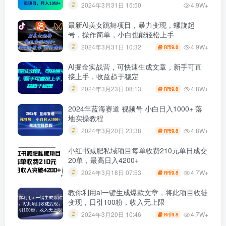
2024年3月31日 15:50
4.9W+
最新AI美女跳舞项目，暴力变现，螺旋起
号，操作简单，小白也能轻松上手
4.9W+
2024年3月31日 10:32
9.8
R币
AI掘金实战营，可快速生成文章，新手可直
接上手，收益趋于稳定
4.8W+
2024年3月23日 08:13
9.8
R币
2024年蓝海赛道 视频号 小白日入1000+ 落
地实操教程
4.8W+
2024年3月20日 23:38
9.8
R币
小红书减肥私域项目每单收费210元单日成交
20单，最高日入4200+
4.7W+
2024年3月18日 07:53
9.8
R币
教你利用ai一键生成爆款文章，将此项目收徒
变现，日引100粉，收入无上限
4.7W+
2024年3月20日 10:46
9.8
R币