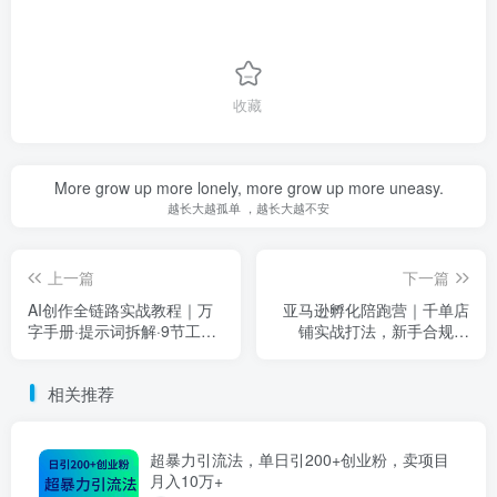
收藏
More grow up more lonely, more grow up more uneasy.
越长大越孤单 ，越长大越不安
上一篇
下一篇
AI创作全链路实战教程｜万
亚马逊孵化陪跑营｜千单店
字手册·提示词拆解·9节工作
铺实战打法，新手合规起
流课，打造稳定高质量AI视
店、避坑选品、数据运营全
频作品
落地(更新0708)
相关推荐
超暴力引流法，单日引200+创业粉，卖项目
月入10万+