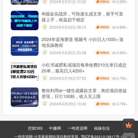
4.9W+
2024年3月31日 10:32
9.8
R币
AI掘金实战营，可快速生成文章，新手可直
接上手，收益趋于稳定
4.8W+
2024年3月23日 08:13
9.8
R币
2024年蓝海赛道 视频号 小白日入1000+ 落
地实操教程
4.8W+
2024年3月20日 23:38
9.8
R币
小红书减肥私域项目每单收费210元单日成交
20单，最高日入4200+
4.7W+
2024年3月18日 07:53
9.8
R币
教你利用ai一键生成爆款文章，将此项目收徒
变现，日引100粉，收入无上限
4.7W+
2024年3月20日 10:46
9.8
R币
挖财365
中赚网
一鸣资源网
福缘创业
一鸣资源网-分享最新网络项目教程资源
·
鄂ICP备2021019817号-1
·