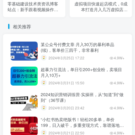
零基础建设技术类资讯博客
虚拟项目快速起店模式，0成
站点：新手跟着视频操作搭
本打造月入几万虚拟店铺
建一样的网站（附源码）
【视频课程】
相关推荐
某公众号付费文章·月入30万的暴利单品
(续)，客单价三四千，非常暴利
2024年3月25日 17:22
4.9W+
超暴力引流法，单日引200+创业粉，卖项目
月入10万+
2024年3月31日 15:50
4.9W+
2024知识营销训练营·实操班，从“知道”到“做
到”（36节课）
2024年3月20日 23:42
4.9W+
“小红书热卖绝版书！轻松20多单，单价
199，日入破千，多重变现方式，靠谱落地项
目！”
2024年3月21日 22:50
4.9W+