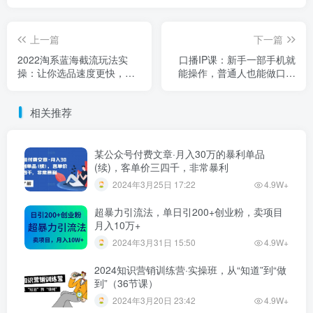
上一篇
下一篇
2022淘系蓝海截流玩法实
口播IP课：新手一部手机就
操：让你选品速度更快，提
能操作，普通人也能做口播
高选品质量（价值599）
赚钱（10节课时）
相关推荐
某公众号付费文章·月入30万的暴利单品
(续)，客单价三四千，非常暴利
2024年3月25日 17:22
4.9W+
超暴力引流法，单日引200+创业粉，卖项目
月入10万+
2024年3月31日 15:50
4.9W+
2024知识营销训练营·实操班，从“知道”到“做
到”（36节课）
2024年3月20日 23:42
4.9W+