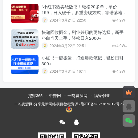
“小红书热卖绝版书！轻松20多单，单价
199，日入破千，多重变现方式，靠谱落地项
目！”
2024年3月21日 22:50
4.9W+
快递回收掘金，副业兼职的更好选择，新手
小白当天上手，轻松日入2000+
2024年3月22日 22:51
4.9W+
小红书一键搬运，打造爆款笔记，轻松日引
300+
2024年3月31日 16:11
4.9W+
挖财365
中赚网
一鸣资源网
福缘创业
一鸣资源网-分享最新网络项目教程资源
·
鄂ICP备2021019817号-1
·