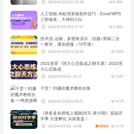
2024年3月20日 23:39
4.3W+
人工智能-AI处理表格制作技巧：Excel/WPS
三秒做表，大神到小白
2024年3月18日 07:57
3.3W+
技术流-运镜，多视角演示，拍摄+剪辑二合
一教学，通俗易懂（70节课）
2024年3月22日 22:52
7003
2022老景《强大心态炼成之聊天课》2022强
大心态炼成
2022年3月4日 16:10
1347
干货！刘谦的魔术教程合集
2022年3月26日 09:21
1214
《拼多多名师线上领跑28天-第10期》迎战开
学季 月度孵化 实操复盘！
1170
2022年9月4日 10:08
9.8
R币