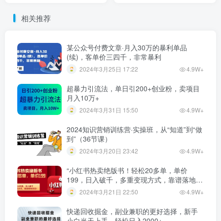
相关推荐
某公众号付费文章·月入30万的暴利单品
(续)，客单价三四千，非常暴利
2024年3月25日 17:22
4.9W+
超暴力引流法，单日引200+创业粉，卖项目
月入10万+
2024年3月31日 15:50
4.9W+
2024知识营销训练营·实操班，从“知道”到“做
到”（36节课）
2024年3月20日 23:42
4.9W+
“小红书热卖绝版书！轻松20多单，单价
199，日入破千，多重变现方式，靠谱落地项
目！”
2024年3月21日 22:50
4.9W+
快递回收掘金，副业兼职的更好选择，新手
小白当天上手，轻松日入2000+