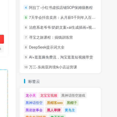
阿拉丁-小红书虚拟店铺SOP保姆级教程
4
7天学会抖音卖房：从月薪5千到年入百万，新时代房产经纪人必备技能
5
治愈系老爷爷/奶奶文案+ai生成插画+视频号广告分成项目
6
寻宝之旅课程：搞钱训练营
7
DeepSeek提示词大全
8
单
AI+逛逛薅免费流，淘宝逛逛短视频带货
9
万三-东南亚跨境tk小店运营课
10
标签云
龙小天
龙宝宝视频
黑神话悟空游戏
黑神话悟空
黑帽客seo
黑帽子
黑岩故事会
黑人举牌
黄岛主