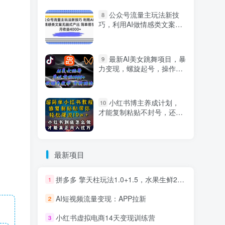
公众号流量主玩法新技
8
巧，利用AI做情感类文案无
脑式产出，简单易学，月收
益4000+【揭秘】
最新AI美女跳舞项目，暴
9
力变现，螺旋起号，操作简
单，小白也能轻松上手
小红书博主养成计划，
10
才能复制粘贴不封号，还能
爆流引流疯狂变现，全是干
货【揭秘】
最新项目
拼多多 擎天柱玩法1.0+1.5，水果生鲜2小时起量,标品2天爆单,利润率提升30%
1
AI短视频流量变现：APP拉新
2
小红书虚拟电商14天变现训练营
3