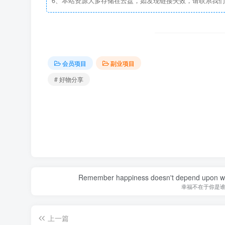
6、本站资源大多存储在云盘，如发现链接失效，请联系我
会员项目
副业项目
# 好物分享
Remember happiness doesn't depend upon who 
幸福不在于你是
上一篇