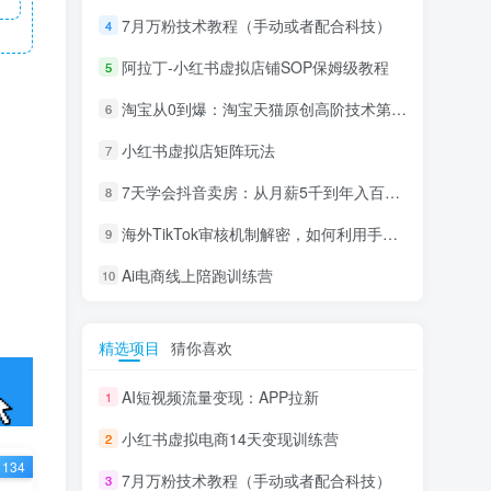
7月万粉技术教程（手动或者配合科技）
4
阿拉丁-小红书虚拟店铺SOP保姆级教程
5
淘宝从0到爆：淘宝天猫原创高阶技术第69期
6
小红书虚拟店矩阵玩法
7
7天学会抖音卖房：从月薪5千到年入百万，新时代房产经纪人必备技能
8
海外TikTok审核机制解密，如何利用手法轻松搬运过审
9
Ai电商线上陪跑训练营
10
精选项目
猜你喜欢
AI短视频流量变现：APP拉新
1
小红书虚拟电商14天变现训练营
2
134
7月万粉技术教程（手动或者配合科技）
3