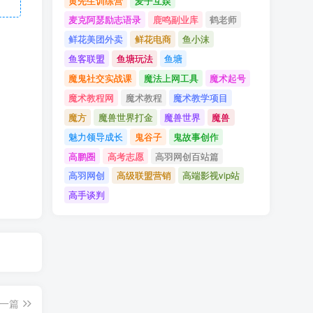
黄先生训练营
麦子互娱
麦克阿瑟励志语录
鹿鸣副业库
鹤老师
鲜花美团外卖
鲜花电商
鱼小沫
鱼客联盟
鱼塘玩法
鱼塘
魔鬼社交实战课
魔法上网工具
魔术起号
魔术教程网
魔术教程
魔术教学项目
魔方
魔兽世界打金
魔兽世界
魔兽
魅力领导成长
鬼谷子
鬼故事创作
高鹏圈
高考志愿
高羽网创百站篇
高羽网创
高级联盟营销
高端影视vip站
高手谈判
一篇