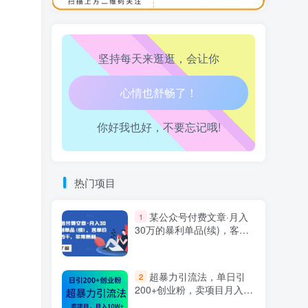
万三-东南亚跨境tk小店运营课
10
坚持每天来逛逛，会让你
生活也美好了！
你好我也好，不要忘记哦!
心情也舒畅了！
走路也有劲了！
热门项目
腿也不痛了！
某公众号付费文章·月入
1
腰也不酸了！
30万的暴利单品(续)，客单
价三四千，非常暴利
工作也轻松了！
超暴力引流法，单日引
2
200+创业粉，卖项目月入10
万+