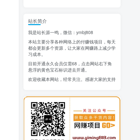
精选项目
站长简介
猜你喜欢
我是站长源一鸣，微信：ymbj808
AI短视频流量变现：APP拉新
1
本站主要分享各种网络上的付赚钱项目，每天
小红书虚拟电商14天变现训练营
2
都会更新多个资源，让大家在网赚路上减少学
习成本。
7月万粉技术教程（手动或者配合科技）
3
目前开通永久会员仅需68，点击网站右下角
悬浮的黄色宝石标识进去开通。
阿拉丁-小红书虚拟店铺SOP保姆级教程
4
欢迎收藏本网站，经常关注。感谢大家的支持
7天学会抖音卖房：从月薪5千到年入百万，新时代房产经纪人必备技能
5
治愈系老爷爷/奶奶文案+ai生成插画+视频号广告分成项目
6
寻宝之旅课程：搞钱训练营
7
DeepSeek提示词大全
8
AI+逛逛薅免费流，淘宝逛逛短视频带货
9