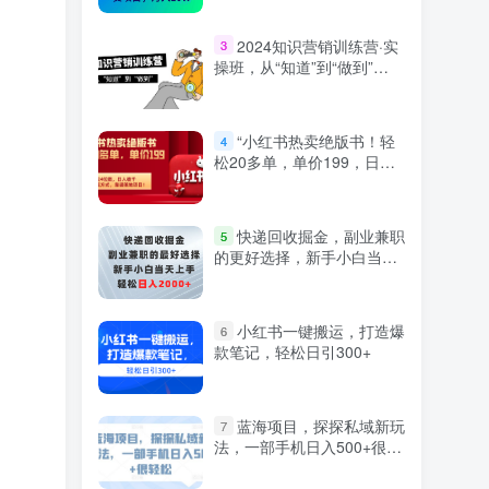
2024知识营销训练营·实
3
操班，从“知道”到“做到”
（36节课）
“小红书热卖绝版书！轻
4
松20多单，单价199，日入
破千，多重变现方式，靠谱
落地项目！”
快递回收掘金，副业兼职
5
的更好选择，新手小白当天
上手，轻松日入2000+
小红书一键搬运，打造爆
6
款笔记，轻松日引300+
蓝海项目，探探私域新玩
7
法，一部手机日入500+很轻
松【揭秘】