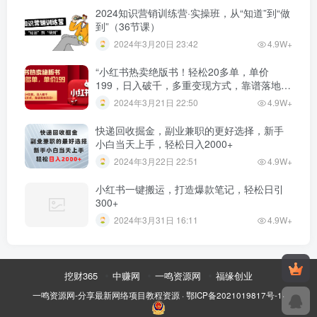
2024知识营销训练营·实操班，从“知道”到“做
到”（36节课）
2024年3月20日 23:42
4.9W+
“小红书热卖绝版书！轻松20多单，单价
199，日入破千，多重变现方式，靠谱落地项
目！”
2024年3月21日 22:50
4.9W+
快递回收掘金，副业兼职的更好选择，新手
小白当天上手，轻松日入2000+
2024年3月22日 22:51
4.9W+
小红书一键搬运，打造爆款笔记，轻松日引
300+
2024年3月31日 16:11
4.9W+
挖财365
中赚网
一鸣资源网
福缘创业
一鸣资源网-分享最新网络项目教程资源
·
鄂ICP备2021019817号-1
·