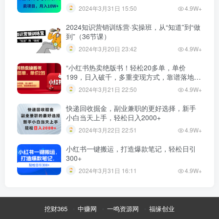
2024年3月31日 15:50
4.9W+
2024知识营销训练营·实操班，从“知道”到“做
到”（36节课）
2024年3月20日 23:42
4.9W+
“小红书热卖绝版书！轻松20多单，单价
199，日入破千，多重变现方式，靠谱落地项
目！”
2024年3月21日 22:50
4.9W+
快递回收掘金，副业兼职的更好选择，新手
小白当天上手，轻松日入2000+
2024年3月22日 22:51
4.9W+
小红书一键搬运，打造爆款笔记，轻松日引
300+
2024年3月31日 16:11
4.9W+
挖财365
中赚网
一鸣资源网
福缘创业