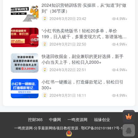
2024知识营销训练营·实操班，从“知道”到“做
到”（36节课）
2024年3月20日 23:42
4.9W+
“小红书热卖绝版书！轻松20多单，单价
199，日入破千，多重变现方式，靠谱落地项
目！”
2024年3月21日 22:50
4.9W+
快递回收掘金，副业兼职的更好选择，新手
小白当天上手，轻松日入2000+
2024年3月22日 22:51
4.9W+
小红书一键搬运，打造爆款笔记，轻松日引
300+
2024年3月31日 16:11
4.9W+
挖财365
中赚网
一鸣资源网
福缘创业
一鸣资源网-分享最新网络项目教程资源
·
鄂ICP备2021019817号-1
·