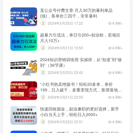
某公众号付费文章·月入30万的暴利单品
(续)，客单价三四千，非常暴利
2024年3月25日 17:22
4.9W+
超暴力引流法，单日引200+创业粉，卖项目
月入10万+
2024年3月31日 15:50
4.9W+
2024知识营销训练营·实操班，从“知道”到“做
到”（36节课）
2024年3月20日 23:42
4.9W+
“小红书热卖绝版书！轻松20多单，单价
199，日入破千，多重变现方式，靠谱落地项
目！”
2024年3月21日 22:50
4.9W+
快递回收掘金，副业兼职的更好选择，新手
小白当天上手，轻松日入2000+
2024年3月22日 22:51
4.9W+