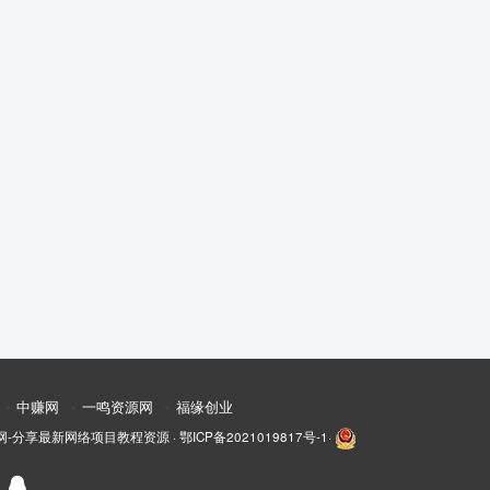
中赚网
一鸣资源网
福缘创业
网-分享最新网络项目教程资源
·
鄂ICP备2021019817号-1
·