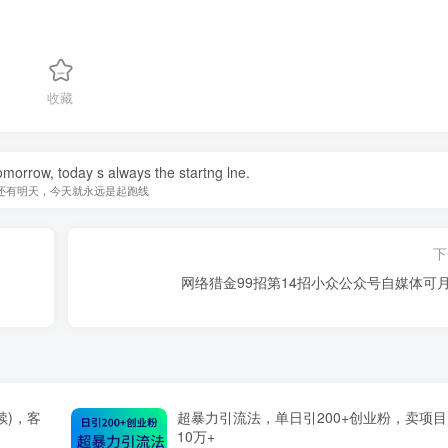
收藏
omorrow, today s always the startng lne.
还有明天，今天就永远是起跑线
下
网络猎金99招第14招小众公众号自媒体可
续)，客
超暴力引流法，单日引200+创业粉，卖项
10万+