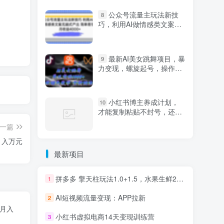
公众号流量主玩法新技
8
巧，利用AI做情感类文案无
脑式产出，简单易学，月收
益4000+【揭秘】
最新AI美女跳舞项目，暴
9
力变现，螺旋起号，操作简
单，小白也能轻松上手
小红书博主养成计划，
10
才能复制粘贴不封号，还能
爆流引流疯狂变现，全是干
一篇
货【揭秘】
月入万元
最新项目
拼多多 擎天柱玩法1.0+1.5，水果生鲜2小时起量,标品2天爆单,利润率提升30%
1
AI短视频流量变现：APP拉新
2
目月入
小红书虚拟电商14天变现训练营
3