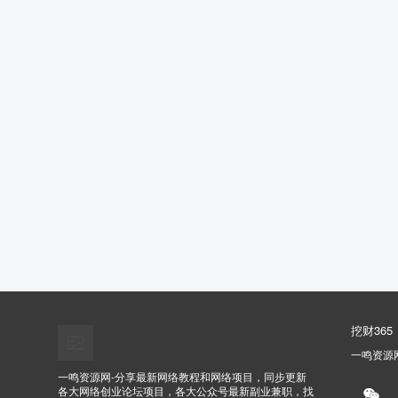
挖财365
一鸣资源
一鸣资源网-分享最新网络教程和网络项目，同步更新
各大网络创业论坛项目，各大公众号最新副业兼职，找