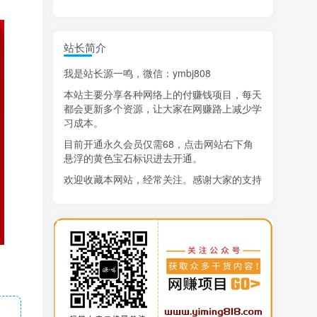
精选项目
站长简介
猜你喜欢
我是站长源一鸣，微信：ymbj808
AI短视频流量变现：APP拉新
1
本站主要分享各种网络上的付赚钱项目，每天
小红书虚拟电商14天变现训练营
2
都会更新多个资源，让大家在网赚路上减少学
习成本。
7月万粉技术教程（手动或者配合科技）
3
目前开通永久会员仅需68，点击网站右下角
悬浮的黄色宝石标识进去开通。
阿拉丁-小红书虚拟店铺SOP保姆级教程
4
欢迎收藏本网站，经常关注。感谢大家的支持
7天学会抖音卖房：从月薪5千到年入百万，新时代房产经纪人必备技能
5
治愈系老爷爷/奶奶文案+ai生成插画+视频号广告分成项目
6
寻宝之旅课程：搞钱训练营
7
DeepSeek提示词大全
8
AI+逛逛薅免费流，淘宝逛逛短视频带货
9