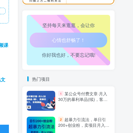
万三-东南亚跨境tk小店运营课
10
坚持每天来逛逛，会让你
生活也美好了！
频课
你好我也好，不要忘记哦!
心情也舒畅了！
走路也有劲了！
热门项目
品文
腿也不痛了！
某公众号付费文章·月入
1
腰也不酸了！
30万的暴利单品(续)，客单
价三四千，非常暴利
工作也轻松了！
超暴力引流法，单日引
2
200+创业粉，卖项目月入10
万+