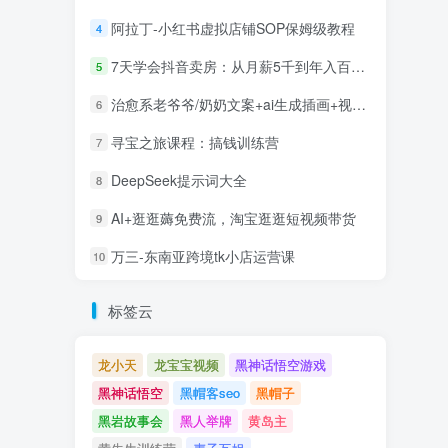
阿拉丁-小红书虚拟店铺SOP保姆级教程
4
7天学会抖音卖房：从月薪5千到年入百万，新时代房产经纪人必备技能
5
治愈系老爷爷/奶奶文案+ai生成插画+视频号广告分成项目
6
寻宝之旅课程：搞钱训练营
7
DeepSeek提示词大全
8
AI+逛逛薅免费流，淘宝逛逛短视频带货
9
万三-东南亚跨境tk小店运营课
10
标签云
龙小天
龙宝宝视频
黑神话悟空游戏
黑神话悟空
黑帽客seo
黑帽子
黑岩故事会
黑人举牌
黄岛主