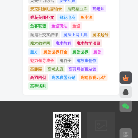
黄先生训练营
麦子互娱
麦克阿瑟励志语录
鹿鸣副业库
鹤老师
鲜花美团外卖
鲜花电商
鱼小沫
鱼客联盟
鱼塘玩法
鱼塘
魔鬼社交实战课
魔法上网工具
魔术起号
魔术教程网
魔术教程
魔术教学项目
魔方
魔兽世界打金
魔兽世界
魔兽
魅力领导成长
鬼谷子
鬼故事创作
高鹏圈
高考志愿
高羽网创百站篇
高羽网创
高级联盟营销
高端影视vip站
高手谈判