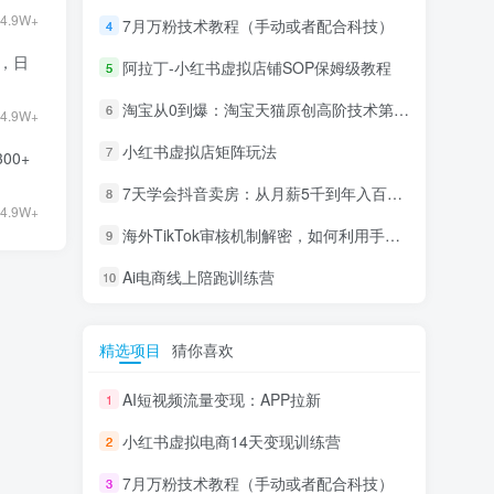
4.9W+
7月万粉技术教程（手动或者配合科技）
4
9，日
阿拉丁-小红书虚拟店铺SOP保姆级教程
5
淘宝从0到爆：淘宝天猫原创高阶技术第69期
6
4.9W+
小红书虚拟店矩阵玩法
7
00+
7天学会抖音卖房：从月薪5千到年入百万，新时代房产经纪人必备技能
8
4.9W+
海外TikTok审核机制解密，如何利用手法轻松搬运过审
9
Ai电商线上陪跑训练营
10
精选项目
猜你喜欢
AI短视频流量变现：APP拉新
1
小红书虚拟电商14天变现训练营
2
7月万粉技术教程（手动或者配合科技）
3