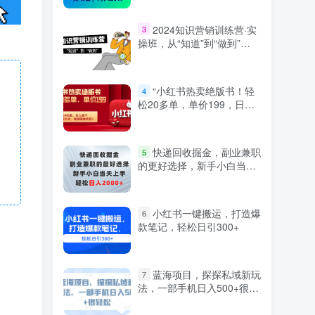
2024知识营销训练营·实
3
操班，从“知道”到“做到”
（36节课）
“小红书热卖绝版书！轻
4
松20多单，单价199，日入
破千，多重变现方式，靠谱
落地项目！”
快递回收掘金，副业兼职
5
的更好选择，新手小白当天
上手，轻松日入2000+
小红书一键搬运，打造爆
6
款笔记，轻松日引300+
蓝海项目，探探私域新玩
7
法，一部手机日入500+很轻
松【揭秘】