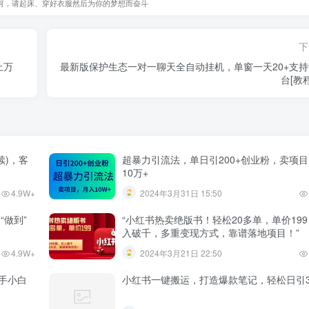
何，请起床、穿好衣服然后为你的梦想而奋斗
下
上万
最新版保护生态一对一聊天全自动挂机，单窗一天20+支持9
台[教
续)，客
超暴力引流法，单日引200+创业粉，卖项
10万+
4.9W+
2024年3月31日 15:50
“做到”
“小红书热卖绝版书！轻松20多单，单价19
入破千，多重变现方式，靠谱落地项目！”
4.9W+
2024年3月21日 22:50
手小白
小红书一键搬运，打造爆款笔记，轻松日引3