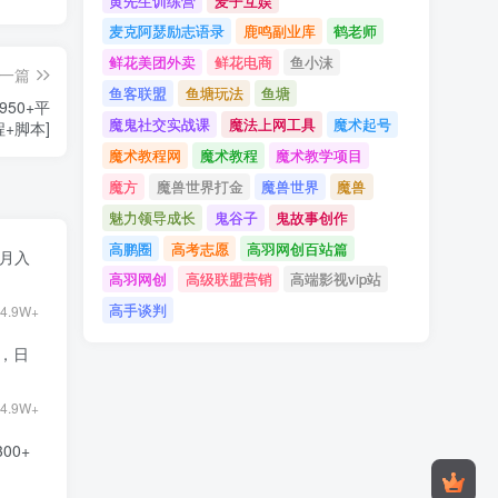
黄先生训练营
麦子互娱
麦克阿瑟励志语录
鹿鸣副业库
鹤老师
鲜花美团外卖
鲜花电商
鱼小沫
一篇
鱼客联盟
鱼塘玩法
鱼塘
50+平
魔鬼社交实战课
魔法上网工具
魔术起号
程+脚本]
魔术教程网
魔术教程
魔术教学项目
魔方
魔兽世界打金
魔兽世界
魔兽
魅力领导成长
鬼谷子
鬼故事创作
高鹏圈
高考志愿
高羽网创百站篇
目月入
高羽网创
高级联盟营销
高端影视vip站
高手谈判
4.9W+
9，日
4.9W+
00+