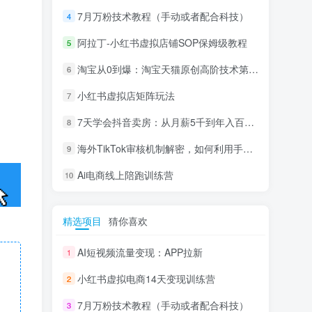
7月万粉技术教程（手动或者配合科技）
4
阿拉丁-小红书虚拟店铺SOP保姆级教程
5
淘宝从0到爆：淘宝天猫原创高阶技术第69期
6
小红书虚拟店矩阵玩法
7
7天学会抖音卖房：从月薪5千到年入百万，新时代房产经纪人必备技能
8
海外TikTok审核机制解密，如何利用手法轻松搬运过审
9
Ai电商线上陪跑训练营
10
精选项目
猜你喜欢
AI短视频流量变现：APP拉新
1
小红书虚拟电商14天变现训练营
2
7月万粉技术教程（手动或者配合科技）
3