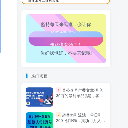
万三-东南亚跨境tk小店运营课
10
坚持每天来逛逛，会让你
生活也美好了！
心情也舒畅了！
你好我也好，不要忘记哦!
走路也有劲了！
腿也不痛了！
热门项目
腰也不酸了！
某公众号付费文章·月入
1
30万的暴利单品(续)，客单
价三四千，非常暴利
工作也轻松了！
超暴力引流法，单日引
2
200+创业粉，卖项目月入10
万+