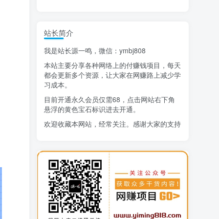
精选项目
站长简介
猜你喜欢
我是站长源一鸣，微信：ymbj808
AI短视频流量变现：APP拉新
1
本站主要分享各种网络上的付赚钱项目，每天
小红书虚拟电商14天变现训练营
2
都会更新多个资源，让大家在网赚路上减少学
习成本。
7月万粉技术教程（手动或者配合科技）
3
目前开通永久会员仅需68，点击网站右下角
悬浮的黄色宝石标识进去开通。
阿拉丁-小红书虚拟店铺SOP保姆级教程
4
欢迎收藏本网站，经常关注。感谢大家的支持
7天学会抖音卖房：从月薪5千到年入百万，新时代房产经纪人必备技能
5
治愈系老爷爷/奶奶文案+ai生成插画+视频号广告分成项目
6
寻宝之旅课程：搞钱训练营
7
DeepSeek提示词大全
8
AI+逛逛薅免费流，淘宝逛逛短视频带货
9