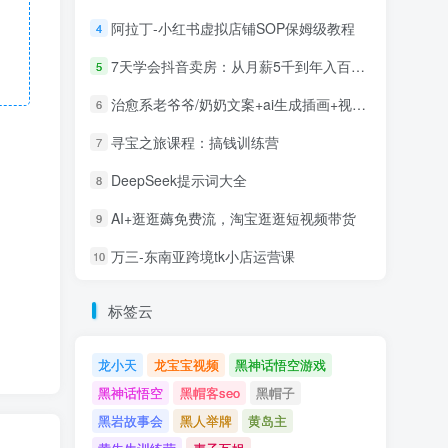
阿拉丁-小红书虚拟店铺SOP保姆级教程
4
7天学会抖音卖房：从月薪5千到年入百万，新时代房产经纪人必备技能
5
治愈系老爷爷/奶奶文案+ai生成插画+视频号广告分成项目
6
寻宝之旅课程：搞钱训练营
7
DeepSeek提示词大全
8
AI+逛逛薅免费流，淘宝逛逛短视频带货
9
万三-东南亚跨境tk小店运营课
10
标签云
龙小天
龙宝宝视频
黑神话悟空游戏
黑神话悟空
黑帽客seo
黑帽子
黑岩故事会
黑人举牌
黄岛主