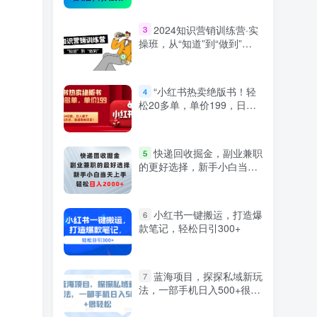
2024知识营销训练营·实
3
操班，从“知道”到“做到”
（36节课）
“小红书热卖绝版书！轻
4
松20多单，单价199，日入
破千，多重变现方式，靠谱
落地项目！”
快递回收掘金，副业兼职
5
的更好选择，新手小白当天
上手，轻松日入2000+
小红书一键搬运，打造爆
6
款笔记，轻松日引300+
蓝海项目，探探私域新玩
7
法，一部手机日入500+很轻
松【揭秘】