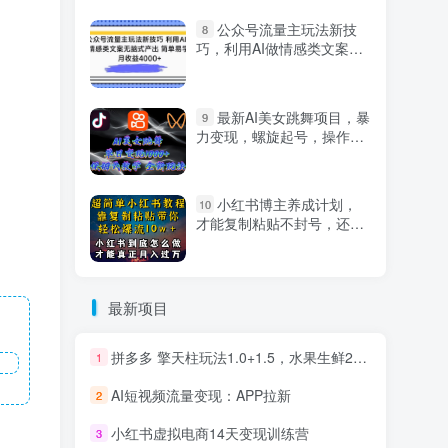
公众号流量主玩法新技
8
巧，利用AI做情感类文案无
脑式产出，简单易学，月收
益4000+【揭秘】
最新AI美女跳舞项目，暴
9
力变现，螺旋起号，操作简
单，小白也能轻松上手
小红书博主养成计划，
10
才能复制粘贴不封号，还能
爆流引流疯狂变现，全是干
货【揭秘】
最新项目
拼多多 擎天柱玩法1.0+1.5，水果生鲜2小时起量,标品2天爆单,利润率提升30%
1
AI短视频流量变现：APP拉新
2
小红书虚拟电商14天变现训练营
3