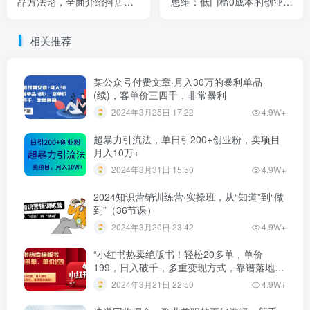
品方法论，全面介绍抖店无
思维：低门槛0成本的创业项
货源选品的所有方法
目【5个项目】
相关推荐
某公众号付费文章·月入30万的暴利单品
(续)，客单价三四千，非常暴利
2024年3月25日 17:22
4.9W+
超暴力引流法，单日引200+创业粉，卖项目
月入10万+
2024年3月31日 15:50
4.9W+
2024知识营销训练营·实操班，从“知道”到“做
到”（36节课）
2024年3月20日 23:42
4.9W+
“小红书热卖绝版书！轻松20多单，单价
199，日入破千，多重变现方式，靠谱落地项
目！”
2024年3月21日 22:50
4.9W+