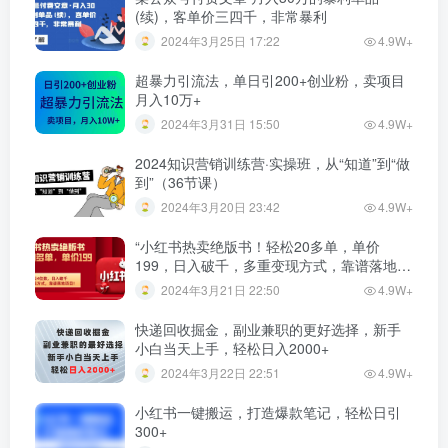
(续)，客单价三四千，非常暴利
2024年3月25日 17:22
4.9W+
超暴力引流法，单日引200+创业粉，卖项目
月入10万+
2024年3月31日 15:50
4.9W+
2024知识营销训练营·实操班，从“知道”到“做
到”（36节课）
2024年3月20日 23:42
4.9W+
“小红书热卖绝版书！轻松20多单，单价
199，日入破千，多重变现方式，靠谱落地项
目！”
2024年3月21日 22:50
4.9W+
快递回收掘金，副业兼职的更好选择，新手
小白当天上手，轻松日入2000+
2024年3月22日 22:51
4.9W+
小红书一键搬运，打造爆款笔记，轻松日引
300+