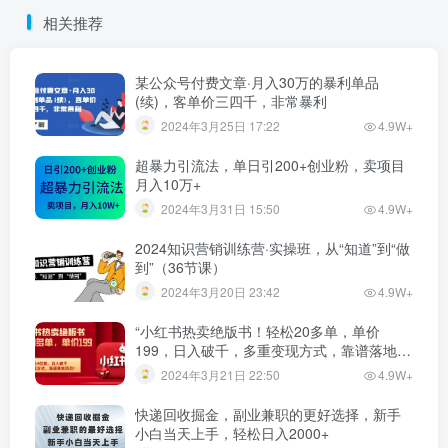
相关推荐
某公众号付费文章·月入30万的暴利单品
(续)，客单价三四千，非常暴利
2024年3月25日 17:22
4.9W+
超暴力引流法，单日引200+创业粉，卖项目
月入10万+
2024年3月31日 15:50
4.9W+
2024知识营销训练营·实操班，从“知道”到“做
到”（36节课）
2024年3月20日 23:42
4.9W+
“小红书热卖绝版书！轻松20多单，单价
199，日入破千，多重变现方式，靠谱落地项
目！”
2024年3月21日 22:50
4.9W+
快递回收掘金，副业兼职的更好选择，新手
小白当天上手，轻松日入2000+