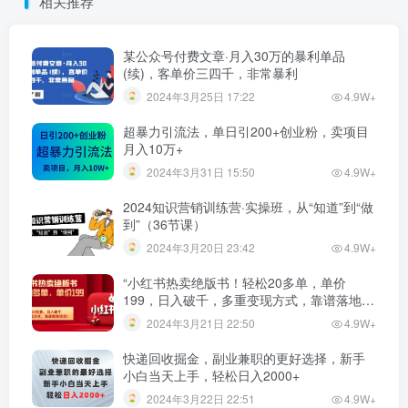
相关推荐
某公众号付费文章·月入30万的暴利单品
(续)，客单价三四千，非常暴利
2024年3月25日 17:22
4.9W+
超暴力引流法，单日引200+创业粉，卖项目
月入10万+
2024年3月31日 15:50
4.9W+
2024知识营销训练营·实操班，从“知道”到“做
到”（36节课）
2024年3月20日 23:42
4.9W+
“小红书热卖绝版书！轻松20多单，单价
199，日入破千，多重变现方式，靠谱落地项
目！”
2024年3月21日 22:50
4.9W+
快递回收掘金，副业兼职的更好选择，新手
小白当天上手，轻松日入2000+
2024年3月22日 22:51
4.9W+