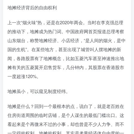
地摊经济背后的自由权利
上一次“烟火味”热，还是在2020年两会。当时在李克强总理
的推动下，地摊成为热门词。中国政府网首页报道总理考察
山东烟台，称赞地摊经济、小店经济，“是人间的烟火，是中
国的生机”。在某些地方，甚至出现了城管叫人摆地摊的新
闻，各路股票有了地摊概念，比如五菱汽车甚至神速推出地
摊有关的五菱翼开启售货车，几分钟内，其股票在香港股市
一度超涨120%。
地摊虽小，可以窥见制度经纬。
地摊是什么？回到一个最根本的点，说白了，就是老百姓在
住房街道周围的临时店铺，是个人谋生的最低门槛出口。这
看起来是个再微末不过的小事，却也曾是不少人力争、而不
一定得的权利。地摊的权利，其实是考量经济体自由度的一