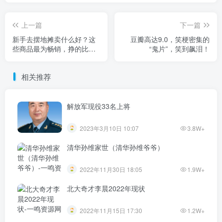
上一篇
下一篇
新手去摆地摊卖什么好？这
豆瓣高达9.0，笑梗密集的
些商品最为畅销，挣的比上
“鬼片”，笑到飙泪！
班还多
相关推荐
解放军现役33名上将
2023年3月10日 10:07
3.8W+
清华孙维家世（清华孙维爷爷）
2022年11月30日 18:05
1.9W+
北大奇才李晨2022年现状
2022年11月15日 17:30
1.2W+