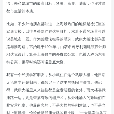
洁，未必是城市的最高目标，紧凑、密集、嘈杂，也许才是
都市生活的本质。
比如，不少外地朋友都知道，上海最热门的地标是徐汇区的
武康大楼，以往各处网红在这里驻扎，水泄不通的场景可以
说是城市一景。作为曾经法租界的明珠，武康大楼比邻兴国
路与淮海路，它始建于1924年，由著名匈牙利籍建筑设计师
邬达克设计，算是上海最早的外廊式公寓，也被人称为东美
特公寓，更早时候还叫诺曼底大楼。
我有一个经济学家朋友，从小就住在这个武康大楼，他日后
无论留学还是归来，都忘记不了这里的热闹与温情。他记
得，武康大楼里来来往往都是金发碧眼的老外，而大楼靠武
康路一边，则是错落有致的棚户区，从外地涌入的难民们在
此安营扎寨。他最留恋的，不是大楼的特别建筑，也不是当
时上海风情，恰恰就是武康大楼的烟火味，“一大早卖油条豆