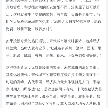
开放管理，和以往封闭的长安洛阳不同，沿街屋子就可以开
店，这样就催生了交易的繁荣，有早市、日市甚至夜市，当
时的人这样记录城市的热闹，“城郭之人日夜经营不息，流通
财货，以售百物，以养乡村”。
如果按照今天的热门话说，宋代城市烟火味很浓，地摊经济
很繁荣。当时人就有记录，“处处各有茶坊、酒肆、面店、果
子、彩帛、绒线、香烛、油酱、食米、下饭鱼肉鲞腊等铺。”
这些热闹背后，无疑是经济的繁茂。宋代城市的富足自由，
其实远超唐代，宋代城市的繁荣程度或许是中华文明在中古
时期的高峰。古代帝国，经济实力最大体现就是人口。宋徽
宗时期人口即多达1亿，是汉唐的两倍有余。宋代也被认为是
世界最早的海上帝国，商业革命、交通革命、农业革命、都
市革命共同构成了其灿烂的文明，其人口和人均收入急剧增