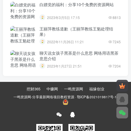
白嫖党的福利：分享10个免费的资源网站
2023年3月5日 17:15
8813
王丽萍教练道歉（王丽萍教练王魁处理结
果）
2022年11月26日 11:21
7245
聊天说女孩子黑茶是什么意思 网络用语黑茶
意思介绍
2023年1月27日 21:51
7204
挖财365
中赚网
一鸣资源网
福缘创业
一鸣资源网-分享最新网络项目教程资源
·
鄂ICP备2021019817号-1
·