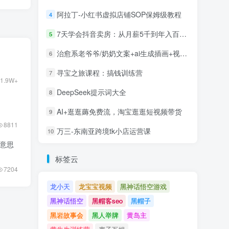
阿拉丁-小红书虚拟店铺SOP保姆级教程
4
7天学会抖音卖房：从月薪5千到年入百万，新时代房产经纪人必备技能
5
治愈系老爷爷/奶奶文案+ai生成插画+视频号广告分成项目
6
寻宝之旅课程：搞钱训练营
7
1.9W+
DeepSeek提示词大全
8
AI+逛逛薅免费流，淘宝逛逛短视频带货
9
8811
万三-东南亚跨境tk小店运营课
10
意思
标签云
7204
龙小天
龙宝宝视频
黑神话悟空游戏
黑神话悟空
黑帽客seo
黑帽子
黑岩故事会
黑人举牌
黄岛主