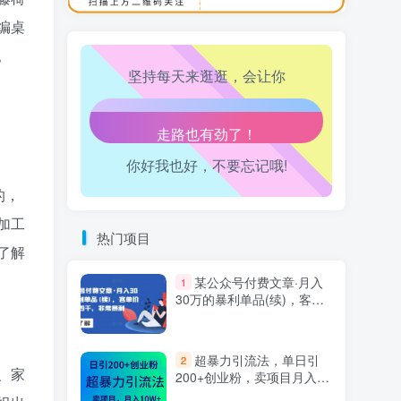
万三-东南亚跨境tk小店运营课
10
编桌
。
坚持每天来逛逛，会让你
生活也美好了！
心情也舒畅了！
你好我也好，不要忘记哦!
走路也有劲了！
的，
腿也不痛了！
加工
热门项目
了解
腰也不酸了！
某公众号付费文章·月入
1
工作也轻松了！
30万的暴利单品(续)，客单
价三四千，非常暴利
超暴力引流法，单日引
2
、家
200+创业粉，卖项目月入10
万+