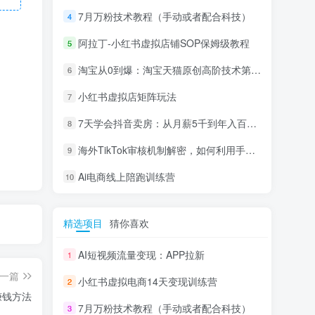
7月万粉技术教程（手动或者配合科技）
4
阿拉丁-小红书虚拟店铺SOP保姆级教程
5
淘宝从0到爆：淘宝天猫原创高阶技术第69期
6
小红书虚拟店矩阵玩法
7
7天学会抖音卖房：从月薪5千到年入百万，新时代房产经纪人必备技能
8
海外TikTok审核机制解密，如何利用手法轻松搬运过审
9
Ai电商线上陪跑训练营
10
精选项目
猜你喜欢
AI短视频流量变现：APP拉新
1
一篇
小红书虚拟电商14天变现训练营
2
赚钱方法
7月万粉技术教程（手动或者配合科技）
3