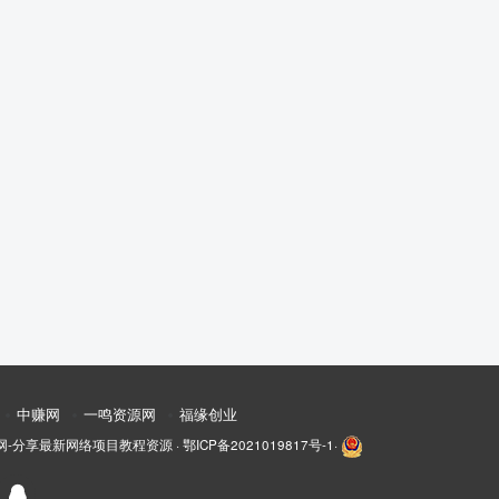
中赚网
一鸣资源网
福缘创业
网-分享最新网络项目教程资源
·
鄂ICP备2021019817号-1
·