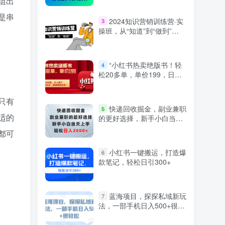
组出
是串
2024知识营销训练营·实
3
操班，从“知道”到“做到”
。
（36节课）
“小红书热卖绝版书！轻
4
松20多单，单价199，日入
破千，多重变现方式，靠谱
落地项目！”
只有
快递回收掘金，副业兼职
5
适的
的更好选择，新手小白当天
上手，轻松日入2000+
都可
小红书一键搬运，打造爆
6
款笔记，轻松日引300+
蓝海项目，探探私域新玩
7
法，一部手机日入500+很轻
松【揭秘】