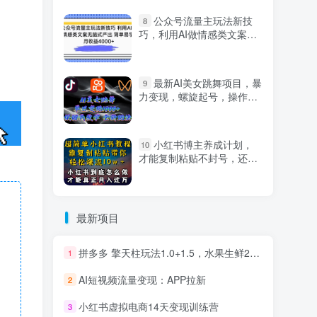
公众号流量主玩法新技
8
巧，利用AI做情感类文案无
脑式产出，简单易学，月收
益4000+【揭秘】
最新AI美女跳舞项目，暴
9
力变现，螺旋起号，操作简
单，小白也能轻松上手
小红书博主养成计划，
10
才能复制粘贴不封号，还能
爆流引流疯狂变现，全是干
货【揭秘】
最新项目
拼多多 擎天柱玩法1.0+1.5，水果生鲜2小时起量,标品2天爆单,利润率提升30%
1
AI短视频流量变现：APP拉新
2
小红书虚拟电商14天变现训练营
3