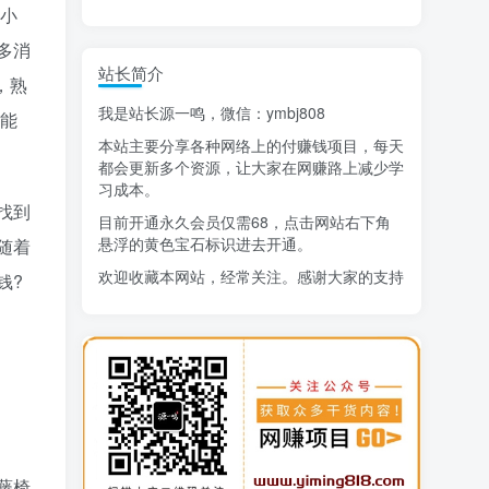
是小
多消
精选项目
站长简介
猜你喜欢
，熟
我是站长源一鸣，微信：ymbj808
也能
AI短视频流量变现：APP拉新
1
本站主要分享各种网络上的付赚钱项目，每天
小红书虚拟电商14天变现训练营
2
都会更新多个资源，让大家在网赚路上减少学
习成本。
7月万粉技术教程（手动或者配合科技）
3
找到
目前开通永久会员仅需68，点击网站右下角
悬浮的黄色宝石标识进去开通。
随着
阿拉丁-小红书虚拟店铺SOP保姆级教程
4
欢迎收藏本网站，经常关注。感谢大家的支持
钱?
7天学会抖音卖房：从月薪5千到年入百万，新时代房产经纪人必备技能
5
治愈系老爷爷/奶奶文案+ai生成插画+视频号广告分成项目
6
寻宝之旅课程：搞钱训练营
7
DeepSeek提示词大全
8
AI+逛逛薅免费流，淘宝逛逛短视频带货
9
藤椅