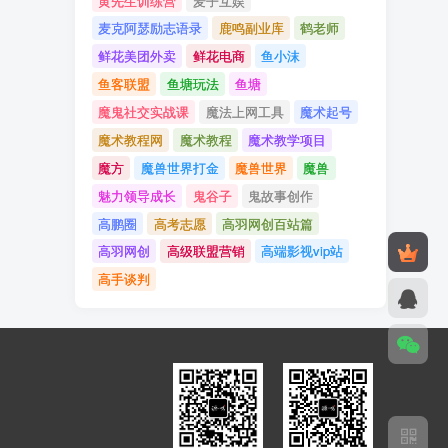
黄先生训练营
麦子互娱
麦克阿瑟励志语录
鹿鸣副业库
鹤老师
鲜花美团外卖
鲜花电商
鱼小沫
鱼客联盟
鱼塘玩法
鱼塘
魔鬼社交实战课
魔法上网工具
魔术起号
魔术教程网
魔术教程
魔术教学项目
魔方
魔兽世界打金
魔兽世界
魔兽
魅力领导成长
鬼谷子
鬼故事创作
高鹏圈
高考志愿
高羽网创百站篇
高羽网创
高级联盟营销
高端影视vip站
高手谈判