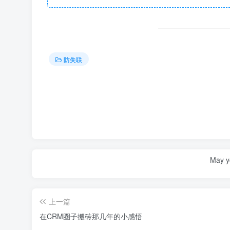
防失联
May yo
上一篇
在CRM圈子搬砖那几年的小感悟