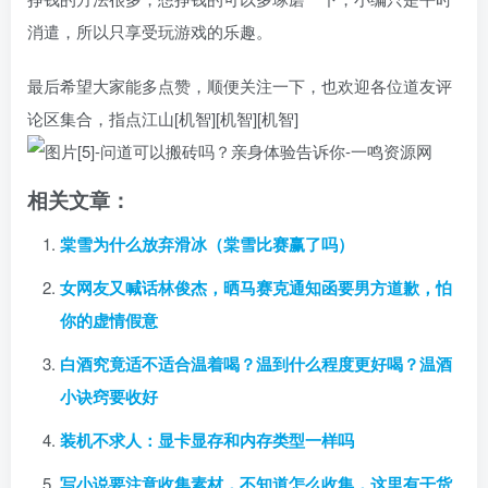
消遣，所以只享受玩游戏的乐趣。
最后希望大家能多点赞，顺便关注一下，也欢迎各位道友评
论区集合，指点江山[机智][机智][机智]
相关文章：
棠雪为什么放弃滑冰（棠雪比赛赢了吗）
女网友又喊话林俊杰，晒马赛克通知函要男方道歉，怕
你的虚情假意
白酒究竟适不适合温着喝？温到什么程度更好喝？温酒
小诀窍要收好
装机不求人：显卡显存和内存类型一样吗
写小说要注意收集素材，不知道怎么收集，这里有干货