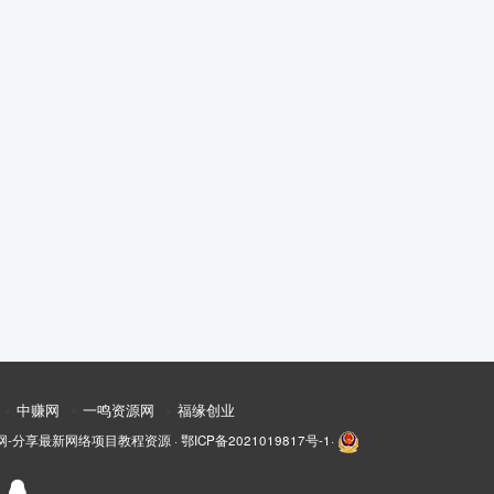
中赚网
一鸣资源网
福缘创业
网-分享最新网络项目教程资源
·
鄂ICP备2021019817号-1
·