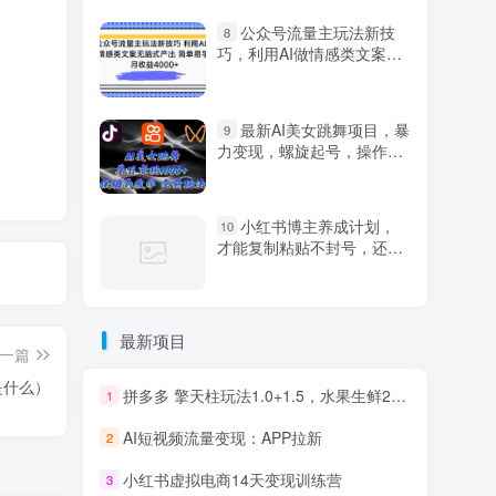
公众号流量主玩法新技
8
巧，利用AI做情感类文案无
脑式产出，简单易学，月收
益4000+【揭秘】
最新AI美女跳舞项目，暴
9
力变现，螺旋起号，操作简
单，小白也能轻松上手
小红书博主养成计划，
10
才能复制粘贴不封号，还能
爆流引流疯狂变现，全是干
货【揭秘】
最新项目
一篇
是什么）
拼多多 擎天柱玩法1.0+1.5，水果生鲜2小时起量,标品2天爆单,利润率提升30%
1
AI短视频流量变现：APP拉新
2
小红书虚拟电商14天变现训练营
3