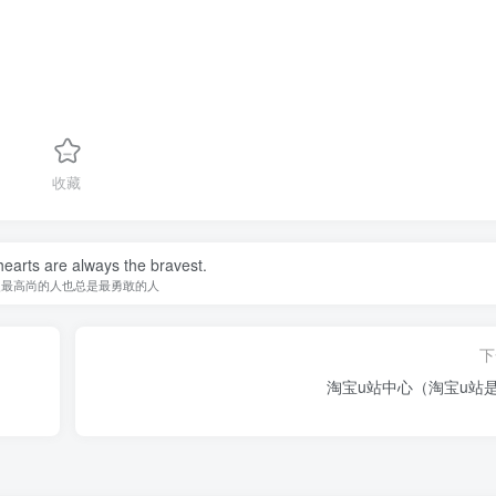
收藏
earts are always the bravest.
灵最高尚的人也总是最勇敢的人
下
淘宝u站中心（淘宝u站