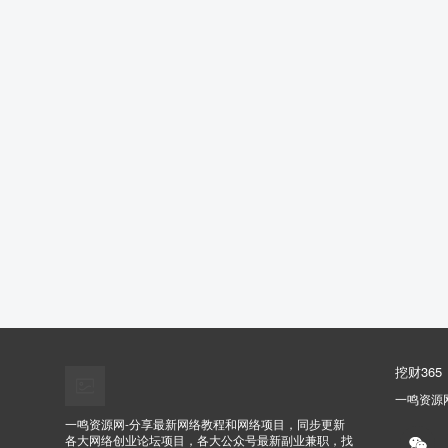
挖财365
一鸣资源
一鸣资源网-分享最新网络教程和网络项目，同步更新
各大网络创业论坛项目，各大公众号最新副业兼职，找