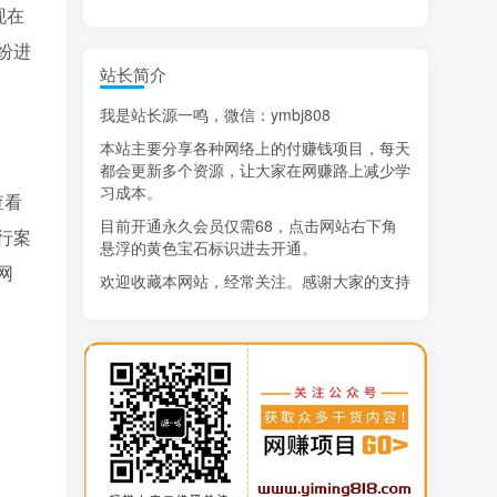
现在
纷进
精选项目
站长简介
猜你喜欢
我是站长源一鸣，微信：ymbj808
AI短视频流量变现：APP拉新
1
本站主要分享各种网络上的付赚钱项目，每天
小红书虚拟电商14天变现训练营
2
都会更新多个资源，让大家在网赚路上减少学
习成本。
查看
7月万粉技术教程（手动或者配合科技）
3
目前开通永久会员仅需68，点击网站右下角
行案
悬浮的黄色宝石标识进去开通。
阿拉丁-小红书虚拟店铺SOP保姆级教程
4
网
欢迎收藏本网站，经常关注。感谢大家的支持
7天学会抖音卖房：从月薪5千到年入百万，新时代房产经纪人必备技能
5
治愈系老爷爷/奶奶文案+ai生成插画+视频号广告分成项目
6
寻宝之旅课程：搞钱训练营
7
DeepSeek提示词大全
8
生活也美好了！
AI+逛逛薅免费流，淘宝逛逛短视频带货
9
心情也舒畅了！