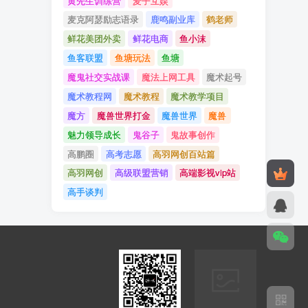
黄先生训练营
麦子互娱
麦克阿瑟励志语录
鹿鸣副业库
鹤老师
鲜花美团外卖
鲜花电商
鱼小沫
鱼客联盟
鱼塘玩法
鱼塘
魔鬼社交实战课
魔法上网工具
魔术起号
魔术教程网
魔术教程
魔术教学项目
魔方
魔兽世界打金
魔兽世界
魔兽
魅力领导成长
鬼谷子
鬼故事创作
高鹏圈
高考志愿
高羽网创百站篇
高羽网创
高级联盟营销
高端影视vip站
高手谈判