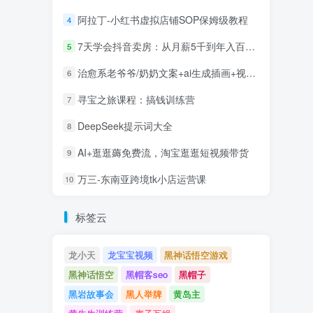
阿拉丁-小红书虚拟店铺SOP保姆级教程
4
7天学会抖音卖房：从月薪5千到年入百万，新时代房产经纪人必备技能
5
治愈系老爷爷/奶奶文案+ai生成插画+视频号广告分成项目
6
寻宝之旅课程：搞钱训练营
7
DeepSeek提示词大全
8
AI+逛逛薅免费流，淘宝逛逛短视频带货
9
万三-东南亚跨境tk小店运营课
10
标签云
龙小天
龙宝宝视频
黑神话悟空游戏
黑神话悟空
黑帽客seo
黑帽子
黑岩故事会
黑人举牌
黄岛主