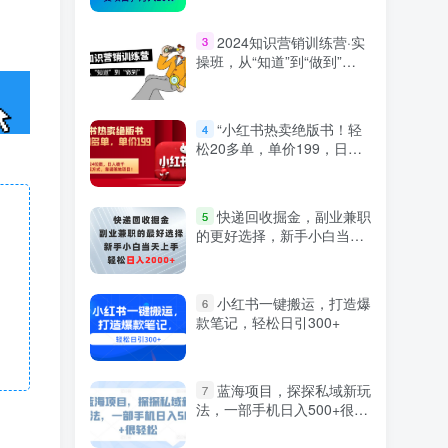
2024知识营销训练营·实
3
操班，从“知道”到“做到”
（36节课）
“小红书热卖绝版书！轻
4
松20多单，单价199，日入
破千，多重变现方式，靠谱
落地项目！”
快递回收掘金，副业兼职
5
的更好选择，新手小白当天
上手，轻松日入2000+
小红书一键搬运，打造爆
6
款笔记，轻松日引300+
蓝海项目，探探私域新玩
7
法，一部手机日入500+很轻
松【揭秘】