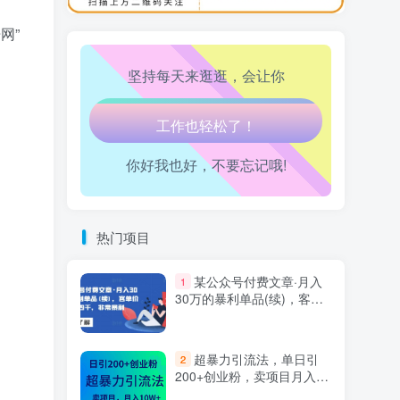
万三-东南亚跨境tk小店运营课
10
走路也有劲了！
网”
坚持每天来逛逛，会让你
腿也不痛了！
腰也不酸了！
你好我也好，不要忘记哦!
工作也轻松了！
热门项目
某公众号付费文章·月入
1
30万的暴利单品(续)，客单
价三四千，非常暴利
超暴力引流法，单日引
2
200+创业粉，卖项目月入10
万+