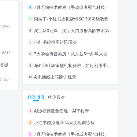
7月万粉技术教程（手动或者配合科技）
4
阿拉丁-小红书虚拟店铺SOP保姆级教程
5
1.9W+
淘宝从0到爆：淘宝天猫原创高阶技术第69期
6
小红书虚拟店矩阵玩法
7
8813
7天学会抖音卖房：从月薪5千到年入百万，新时代房产经纪人必备技能
8
意思
海外TikTok审核机制解密，如何利用手法轻松搬运过审
9
Ai电商线上陪跑训练营
10
7204
精选项目
猜你喜欢
AI短视频流量变现：APP拉新
1
小红书虚拟电商14天变现训练营
2
7月万粉技术教程（手动或者配合科技）
3