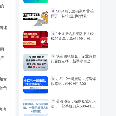
上的
2024知识营销训练营·实
3
操班，从“知道”到“做到”
（36节课）
国建
“小红书热卖绝版书！轻
4
松20多单，单价199，日入
破千，多重变现方式，靠谱
落地项目！”
不同
快递回收掘金，副业兼职
5
要关
的更好选择，新手小白当天
上手，轻松日入2000+
小红书一键搬运，打造爆
和文
6
款笔记，轻松日引300+
融合
蓝海项目，探探私域新玩
7
法，一部手机日入500+很轻
的功
松【揭秘】