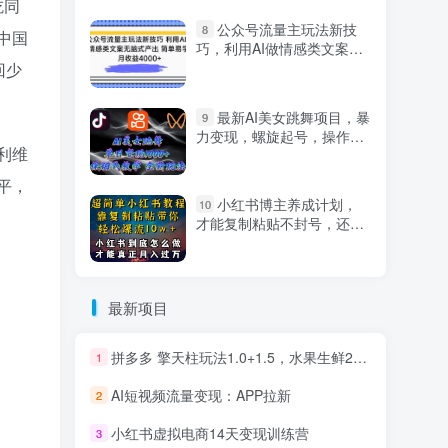
吃同
公众号流量主玩法新技
8
中国
巧，利用AI做情感类文案无
脑式产出，简单易学，月收
回少
益4000+【揭秘】
最新AI美女跳舞项目，暴
9
力变现，螺旋起号，操作简
利维
单，小白也能轻松上手
平，
小红书博主养成计划，
10
才能复制粘贴不封号，还能
爆流引流疯狂变现，全是干
货【揭秘】
最新项目
拼多多 擎天柱玩法1.0+1.5，水果生鲜2小时起量,标品2天爆单,利润率提升30%
1
AI短视频流量变现：APP拉新
2
小红书虚拟电商14天变现训练营
3