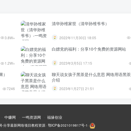
清华孙维家世（清华孙维爷爷）
3.8W+
2022年11月30日 18:05
白嫖党的福利：分享10个免费的资源网站
1.2W+
2023年3月5日 17:15
果）
聊天说女孩子黑茶是什么意思 网络用语黑茶
介绍
7246
2023年1月27日 21:51
中赚网
一鸣资源网
福缘创业
网-分享最新网络项目教程资源
·
鄂ICP备2021019817号-1
·