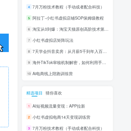
7月万粉技术教程（手动或者配合科技）
4
阿拉丁-小红书虚拟店铺SOP保姆级教程
5
淘宝从0到爆：淘宝天猫原创高阶技术第69期
6
小红书虚拟店矩阵玩法
7
7天学会抖音卖房：从月薪5千到年入百万，新时代房产经纪人必备技能
8
海外TikTok审核机制解密，如何利用手法轻松搬运过审
9
Ai电商线上陪跑训练营
10
精选项目
猜你喜欢
AI短视频流量变现：APP拉新
1
小红书虚拟电商14天变现训练营
2
7月万粉技术教程（手动或者配合科技）
3