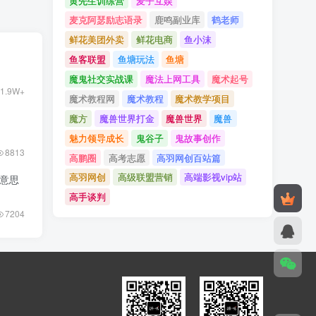
黄先生训练营
麦子互娱
麦克阿瑟励志语录
鹿鸣副业库
鹤老师
鲜花美团外卖
鲜花电商
鱼小沫
鱼客联盟
鱼塘玩法
鱼塘
魔鬼社交实战课
魔法上网工具
魔术起号
1.9W+
魔术教程网
魔术教程
魔术教学项目
魔方
魔兽世界打金
魔兽世界
魔兽
魅力领导成长
鬼谷子
鬼故事创作
8813
高鹏圈
高考志愿
高羽网创百站篇
高羽网创
高级联盟营销
高端影视vip站
意思
高手谈判
7204