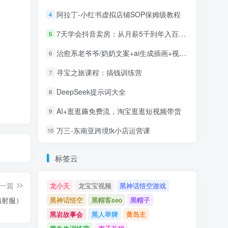
阿拉丁-小红书虚拟店铺SOP保姆级教程
4
7天学会抖音卖房：从月薪5千到年入百万，新时代房产经纪人必备技能
5
治愈系老爷爷/奶奶文案+ai生成插画+视频号广告分成项目
6
寻宝之旅课程：搞钱训练营
7
DeepSeek提示词大全
8
AI+逛逛薅免费流，淘宝逛逛短视频带货
9
万三-东南亚跨境tk小店运营课
10
标签云
一篇
龙小天
龙宝宝视频
黑神话悟空游戏
黑神话悟空
黑帽客seo
黑帽子
辐射服）
黑岩故事会
黑人举牌
黄岛主