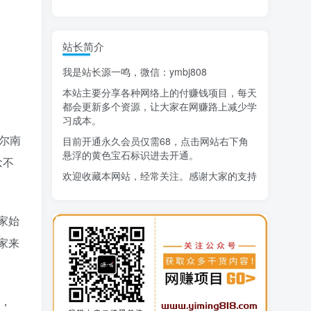
精选项目
站长简介
猜你喜欢
我是站长源一鸣，微信：ymbj808
AI短视频流量变现：APP拉新
1
本站主要分享各种网络上的付赚钱项目，每天
小红书虚拟电商14天变现训练营
2
都会更新多个资源，让大家在网赚路上减少学
习成本。
7月万粉技术教程（手动或者配合科技）
3
尔南
目前开通永久会员仅需68，点击网站右下角
悬浮的黄色宝石标识进去开通。
阿拉丁-小红书虚拟店铺SOP保姆级教程
4
念不
欢迎收藏本网站，经常关注。感谢大家的支持
7天学会抖音卖房：从月薪5千到年入百万，新时代房产经纪人必备技能
5
治愈系老爷爷/奶奶文案+ai生成插画+视频号广告分成项目
6
家始
寻宝之旅课程：搞钱训练营
7
家来
DeepSeek提示词大全
8
AI+逛逛薅免费流，淘宝逛逛短视频带货
9
义，