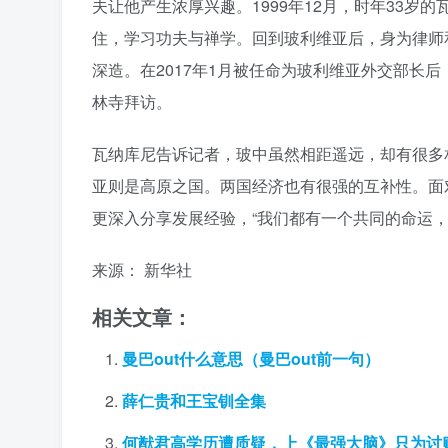
夫让他产生浓厚兴趣。1999年12月，时年33
住，学习功夫与禅学。回到玻利维亚后，身为律师
深造。在2017年1月被任命为玻利维亚外交部长后
林寺拜访。
瓦纳库尼告诉记者，玻中虽然相距遥远，却有很多
亚则是高原之国。两国经济也有很强的互补性。面
更深入分享发展经验，“我们都有一个共同的命运，
来源： 新华社
相关文章：
曼巴out什么意思（曼巴out前一句）
薛仁贵和王宝钏全集
何猷君高学历遭质疑，上《最强大脑》只为讨