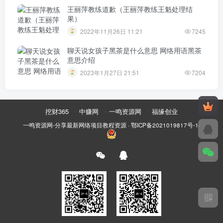
王丽萍教练道歉（王丽萍教练王魁处理结
果）
2022年11月26日 11:21
7245
聊天说女孩子黑茶是什么意思 网络用语黑茶
意思介绍
2023年1月27日 21:51
7204
挖财365
中赚网
一鸣资源网
福缘创业
一鸣资源网-分享最新网络项目教程资源
·
鄂ICP备2021019817号-1
·