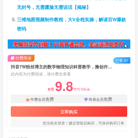
无封号，无需露脸无需说话【揭秘】
三维地图视频制作教程，大V全程实操，解读百W爆款
密码
付费阅读
已售 41
抖音7W粉丝博主的数学物理知识科普教学，撸创作伙伴计划+收徒+商单等，单日收益300-500
此内容为付费阅读，请付费后查看
9.8
39.8
R币
R币
免费
免费
年费会员
终身会员
立即购买
您当前未登录！建议登陆后购买，可保存购买订单