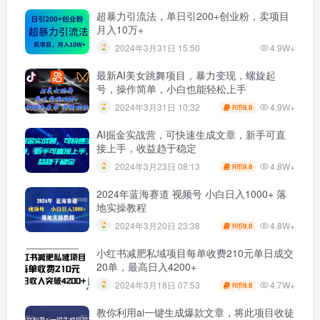
超暴力引流法，单日引200+创业粉，卖项目
月入10万+
2024年3月31日 15:50
4.9W+
最新AI美女跳舞项目，暴力变现，螺旋起
号，操作简单，小白也能轻松上手
4.9W+
2024年3月31日 10:32
9.8
R币
AI掘金实战营，可快速生成文章，新手可直
接上手，收益趋于稳定
4.8W+
2024年3月23日 08:13
9.8
R币
2024年蓝海赛道 视频号 小白日入1000+ 落
地实操教程
4.8W+
2024年3月20日 23:38
9.8
R币
小红书减肥私域项目每单收费210元单日成交
20单，最高日入4200+
4.7W+
2024年3月18日 07:53
9.8
R币
教你利用ai一键生成爆款文章，将此项目收徒