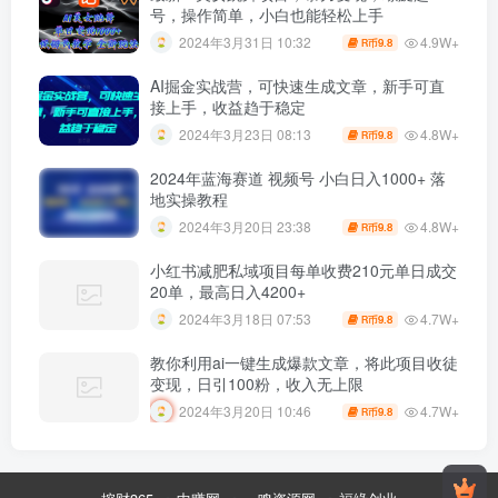
号，操作简单，小白也能轻松上手
4.9W+
2024年3月31日 10:32
9.8
R币
AI掘金实战营，可快速生成文章，新手可直
接上手，收益趋于稳定
4.8W+
2024年3月23日 08:13
9.8
R币
2024年蓝海赛道 视频号 小白日入1000+ 落
地实操教程
4.8W+
2024年3月20日 23:38
9.8
R币
小红书减肥私域项目每单收费210元单日成交
20单，最高日入4200+
4.7W+
2024年3月18日 07:53
9.8
R币
教你利用ai一键生成爆款文章，将此项目收徒
变现，日引100粉，收入无上限
4.7W+
2024年3月20日 10:46
9.8
R币