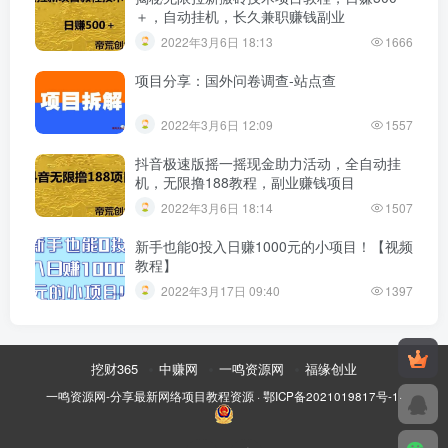
＋，自动挂机，长久兼职赚钱副业
2022年3月6日 18:13
1666
项目分享：国外问卷调查-站点查
2022年3月6日 12:09
1557
抖音极速版摇一摇现金助力活动，全自动挂
机，无限撸188教程，副业赚钱项目
2022年3月6日 18:14
1507
新手也能0投入日赚1000元的小项目！【视频
教程】
2022年3月17日 09:40
1397
挖财365
中赚网
一鸣资源网
福缘创业
一鸣资源网-分享最新网络项目教程资源
·
鄂ICP备2021019817号-1
·