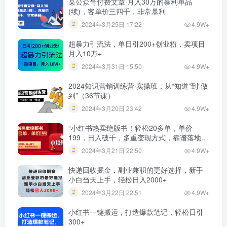
某公众号付费文章·月入30万的暴利单品
(续)，客单价三四千，非常暴利
2024年3月25日 17:22
4.9W+
超暴力引流法，单日引200+创业粉，卖项目
月入10万+
2024年3月31日 15:50
4.9W+
2024知识营销训练营·实操班，从“知道”到“做
到”（36节课）
2024年3月20日 23:42
4.9W+
“小红书热卖绝版书！轻松20多单，单价
199，日入破千，多重变现方式，靠谱落地项
目！”
2024年3月21日 22:50
4.9W+
快递回收掘金，副业兼职的更好选择，新手
小白当天上手，轻松日入2000+
2024年3月22日 22:51
4.9W+
小红书一键搬运，打造爆款笔记，轻松日引
300+