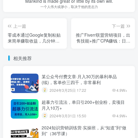
Mankind is made great or little by its own will.
一个人伟大或渺小，取决于他的意志力
上一篇
下一篇
零成本通过Google复制粘贴
推广Fiverr联盟营销项目，出
来简单赚取收益，几分钟赚
售技能+推广CPA赚钱：日赚
1600美元
150美元
相关推荐
某公众号付费文章·月入30万的暴利单品
(续)，客单价三四千，非常暴利
2024年3月25日 17:22
4.9W+
超暴力引流法，单日引200+创业粉，卖项目
月入10万+
2024年3月31日 15:50
4.9W+
2024知识营销训练营·实操班，从“知道”到“做
到”（36节课）