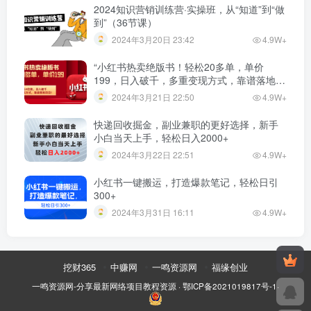
2024知识营销训练营·实操班，从“知道”到“做
到”（36节课）
2024年3月20日 23:42
4.9W+
“小红书热卖绝版书！轻松20多单，单价
199，日入破千，多重变现方式，靠谱落地项
目！”
2024年3月21日 22:50
4.9W+
快递回收掘金，副业兼职的更好选择，新手
小白当天上手，轻松日入2000+
2024年3月22日 22:51
4.9W+
小红书一键搬运，打造爆款笔记，轻松日引
300+
2024年3月31日 16:11
4.9W+
挖财365
中赚网
一鸣资源网
福缘创业
一鸣资源网-分享最新网络项目教程资源
·
鄂ICP备2021019817号-1
·