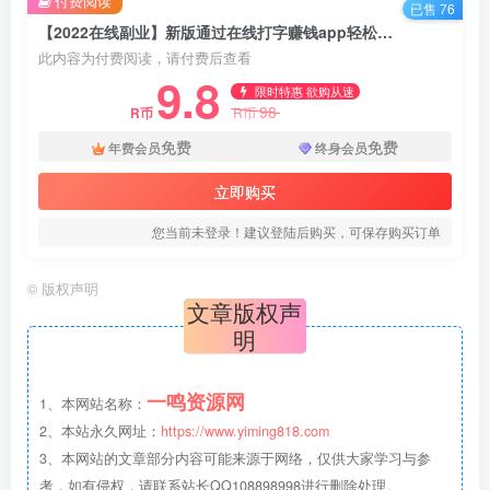
付费阅读
已售 76
【2022在线副业】新版通过在线打字赚钱app轻松月赚900到2700美元
此内容为付费阅读，请付费后查看
9.8
限时特惠 欲购从速
98
R币
R币
免费
免费
年费会员
终身会员
立即购买
您当前未登录！建议登陆后购买，可保存购买订单
©
版权声明
文章版权声
明
一鸣资源网
1、本网站名称：
2、本站永久网址：
https://www.yiming818.com
3、本网站的文章部分内容可能来源于网络，仅供大家学习与参
考，如有侵权，请联系站长QQ108898998进行删除处理。