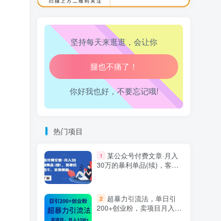
万三-东南亚跨境tk小店运营课
10
生活也美好了！
坚持每天来逛逛，会让你
心情也舒畅了！
走路也有劲了！
你好我也好，不要忘记哦!
腿也不痛了！
腰也不酸了！
热门项目
工作也轻松了！
某公众号付费文章·月入
1
30万的暴利单品(续)，客单
价三四千，非常暴利
超暴力引流法，单日引
2
200+创业粉，卖项目月入10
万+