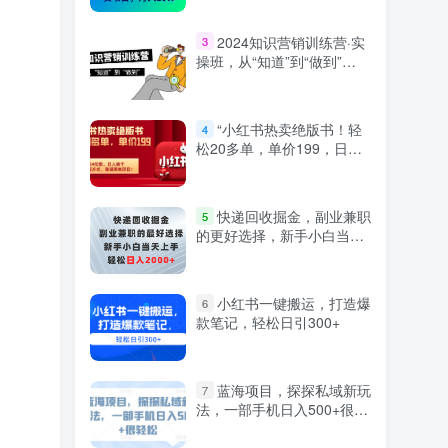
2024知识营销训练营·实
3
操班，从“知道”到“做到”
（36节课）
“小红书热卖绝版书！轻
4
松20多单，单价199，日入
破千，多重变现方式，靠谱
落地项目！”
快递回收掘金，副业兼职
5
的更好选择，新手小白当天
上手，轻松日入2000+
小红书一键搬运，打造爆
6
款笔记，轻松日引300+
蓝海项目，探探私域新玩
7
法，一部手机日入500+很轻
松【揭秘】