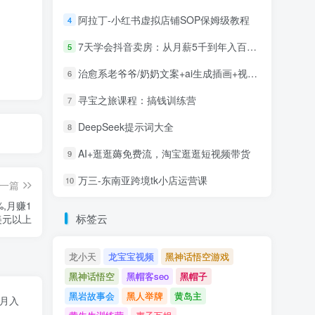
阿拉丁-小红书虚拟店铺SOP保姆级教程
4
7天学会抖音卖房：从月薪5千到年入百万，新时代房产经纪人必备技能
5
治愈系老爷爷/奶奶文案+ai生成插画+视频号广告分成项目
6
寻宝之旅课程：搞钱训练营
7
DeepSeek提示词大全
8
AI+逛逛薅免费流，淘宝逛逛短视频带货
9
万三-东南亚跨境tk小店运营课
10
一篇
%,月赚1
标签云
美元以上
龙小天
龙宝宝视频
黑神话悟空游戏
黑神话悟空
黑帽客seo
黑帽子
黑岩故事会
黑人举牌
黄岛主
目月入