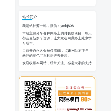
精选项目
站长简介
猜你喜欢
我是站长源一鸣，微信：ymbj808
AI短视频流量变现：APP拉新
1
本站主要分享各种网络上的付赚钱项目，每天
小红书虚拟电商14天变现训练营
2
都会更新多个资源，让大家在网赚路上减少学
习成本。
7月万粉技术教程（手动或者配合科技）
3
目前开通永久会员仅需68，点击网站右下角
悬浮的黄色宝石标识进去开通。
阿拉丁-小红书虚拟店铺SOP保姆级教程
4
欢迎收藏本网站，经常关注。感谢大家的支持
7天学会抖音卖房：从月薪5千到年入百万，新时代房产经纪人必备技能
5
治愈系老爷爷/奶奶文案+ai生成插画+视频号广告分成项目
6
寻宝之旅课程：搞钱训练营
7
DeepSeek提示词大全
8
AI+逛逛薅免费流，淘宝逛逛短视频带货
9