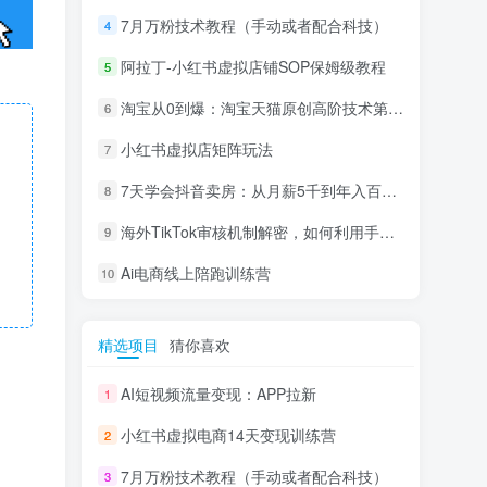
7月万粉技术教程（手动或者配合科技）
4
阿拉丁-小红书虚拟店铺SOP保姆级教程
5
淘宝从0到爆：淘宝天猫原创高阶技术第69期
6
小红书虚拟店矩阵玩法
7
7天学会抖音卖房：从月薪5千到年入百万，新时代房产经纪人必备技能
8
海外TikTok审核机制解密，如何利用手法轻松搬运过审
9
Ai电商线上陪跑训练营
10
精选项目
猜你喜欢
AI短视频流量变现：APP拉新
1
小红书虚拟电商14天变现训练营
2
7月万粉技术教程（手动或者配合科技）
3