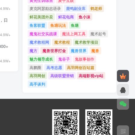
黄先生训练营
麦子互娱
麦克阿瑟励志语录
鹿鸣副业库
鹤老师
4.9W+
鲜花美团外卖
鲜花电商
鱼小沫
9，日
鱼客联盟
鱼塘玩法
鱼塘
魔鬼社交实战课
魔法上网工具
魔术起号
4.9W+
魔术教程网
魔术教程
魔术教学项目
00+
魔方
魔兽世界打金
魔兽世界
魔兽
魅力领导成长
鬼谷子
鬼故事创作
4.9W+
高鹏圈
高考志愿
高羽网创百站篇
高羽网创
高级联盟营销
高端影视vip站
高手谈判