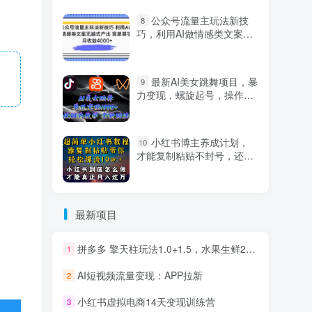
公众号流量主玩法新技
8
巧，利用AI做情感类文案无
脑式产出，简单易学，月收
益4000+【揭秘】
最新AI美女跳舞项目，暴
9
力变现，螺旋起号，操作简
单，小白也能轻松上手
小红书博主养成计划，
10
才能复制粘贴不封号，还能
爆流引流疯狂变现，全是干
货【揭秘】
最新项目
拼多多 擎天柱玩法1.0+1.5，水果生鲜2小时起量,标品2天爆单,利润率提升30%
1
AI短视频流量变现：APP拉新
2
小红书虚拟电商14天变现训练营
3