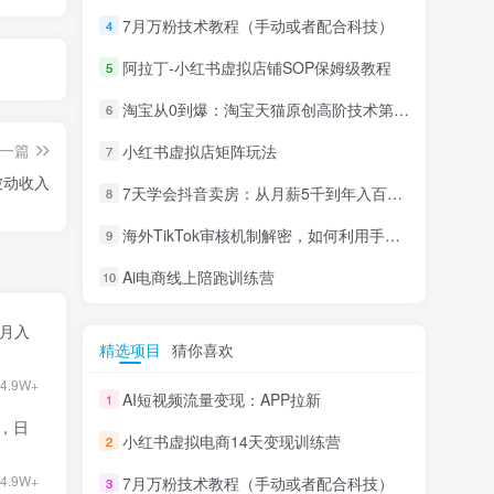
7月万粉技术教程（手动或者配合科技）
4
阿拉丁-小红书虚拟店铺SOP保姆级教程
5
淘宝从0到爆：淘宝天猫原创高阶技术第69期
6
一篇
小红书虚拟店矩阵玩法
7
被动收入
7天学会抖音卖房：从月薪5千到年入百万，新时代房产经纪人必备技能
8
海外TikTok审核机制解密，如何利用手法轻松搬运过审
9
Ai电商线上陪跑训练营
10
目月入
精选项目
猜你喜欢
4.9W+
AI短视频流量变现：APP拉新
1
9，日
小红书虚拟电商14天变现训练营
2
4.9W+
7月万粉技术教程（手动或者配合科技）
3