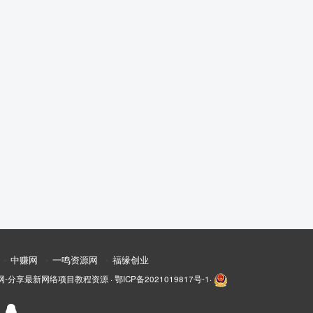
中赚网
一鸣资源网
福缘创业
网-分享最新网络项目教程资源
·
鄂ICP备2021019817号-1
·