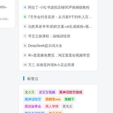
00+
阿拉丁-小红书虚拟店铺SOP保姆级教程
4
7天学会抖音卖房：从月薪5千到年入百万，新时代房产经纪人必备技能
5
4.9W+
治愈系老爷爷/奶奶文案+ai生成插画+视频号广告分成项目
6
寻宝之旅课程：搞钱训练营
7
DeepSeek提示词大全
8
AI+逛逛薅免费流，淘宝逛逛短视频带货
9
万三-东南亚跨境tk小店运营课
10
标签云
龙小天
龙宝宝视频
黑神话悟空游戏
黑神话悟空
黑帽客seo
黑帽子
黑岩故事会
黑人举牌
黄岛主