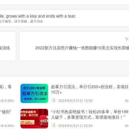
le, grows with a kiss and ends with a tear.
起于微笑，浓于亲吻，逝于泪水
下
操演练
2022新方法卖照片赚钱一张图能赚10美元实现长期
续)，客
超暴力引流法，单日引200+创业粉，卖项
10万+
4.9W+
2024年3月31日 15:50
“做到”
“小红书热卖绝版书！轻松20多单，单价19
入破千，多重变现方式，靠谱落地项目！”
4.9W+
2024年3月21日 22:50