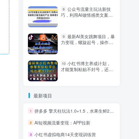
公众号流量主玩法新技
8
巧，利用AI做情感类文案无
脑式产出，简单易学，月收
益4000+【揭秘】
最新AI美女跳舞项目，暴
9
力变现，螺旋起号，操作简
单，小白也能轻松上手
小红书博主养成计划，
10
才能复制粘贴不封号，还能
爆流引流疯狂变现，全是干
货【揭秘】
最新项目
拼多多 擎天柱玩法1.0+1.5，水果生鲜2小时起量,标品2天爆单,利润率提升30%
1
AI短视频流量变现：APP拉新
2
小红书虚拟电商14天变现训练营
3