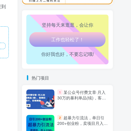
万三-东南亚跨境tk小店运营课
10
走路也有劲了！
提到
腿也不痛了！
坚持每天来逛逛，会让你
腰也不酸了！
工作也轻松了！
你好我也好，不要忘记哦!
热门项目
某公众号付费文章·月入
1
30万的暴利单品(续)，客单
价三四千，非常暴利
超暴力引流法，单日引
2
200+创业粉，卖项目月入10
万+