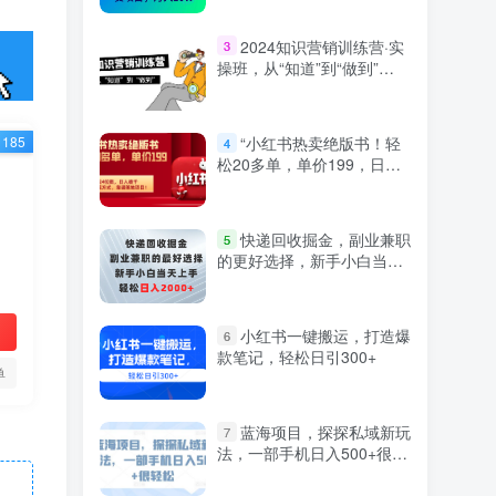
2024知识营销训练营·实
3
操班，从“知道”到“做到”
（36节课）
“小红书热卖绝版书！轻
185
4
松20多单，单价199，日入
破千，多重变现方式，靠谱
落地项目！”
快递回收掘金，副业兼职
5
的更好选择，新手小白当天
上手，轻松日入2000+
小红书一键搬运，打造爆
6
款笔记，轻松日引300+
单
蓝海项目，探探私域新玩
7
法，一部手机日入500+很轻
松【揭秘】