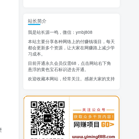
精选项目
站长简介
猜你喜欢
我是站长源一鸣，微信：ymbj808
AI短视频流量变现：APP拉新
1
本站主要分享各种网络上的付赚钱项目，每天
小红书虚拟电商14天变现训练营
2
都会更新多个资源，让大家在网赚路上减少学
习成本。
7月万粉技术教程（手动或者配合科技）
3
目前开通永久会员仅需68，点击网站右下角
悬浮的黄色宝石标识进去开通。
阿拉丁-小红书虚拟店铺SOP保姆级教程
4
欢迎收藏本网站，经常关注。感谢大家的支持
7天学会抖音卖房：从月薪5千到年入百万，新时代房产经纪人必备技能
5
治愈系老爷爷/奶奶文案+ai生成插画+视频号广告分成项目
6
寻宝之旅课程：搞钱训练营
7
生活也美好了！
DeepSeek提示词大全
8
心情也舒畅了！
AI+逛逛薅免费流，淘宝逛逛短视频带货
便
9