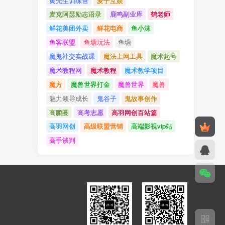
黄先生训练营
麦子互娱
麦克阿瑟励志语录
鹿鸣副业库
鹤老师
鲜花美团外卖
鲜花电商
鱼小沫
鱼客联盟
鱼塘玩法
鱼塘
魔鬼社交实战课
魔法上网工具
魔术起号
魔术教程网
魔术教程
魔术教学项目
魔方
魔兽世界打金
魔兽世界
魔兽
魅力领导成长
鬼谷子
鬼故事创作
高鹏圈
高考志愿
高羽网创百站篇
高羽网创
高级联盟营销
高端影视vip站
高手谈判