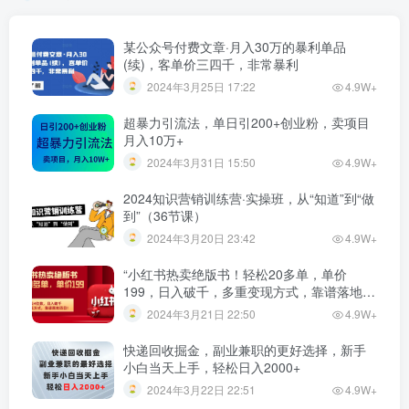
某公众号付费文章·月入30万的暴利单品
(续)，客单价三四千，非常暴利
2024年3月25日 17:22
4.9W+
超暴力引流法，单日引200+创业粉，卖项目
月入10万+
2024年3月31日 15:50
4.9W+
2024知识营销训练营·实操班，从“知道”到“做
到”（36节课）
2024年3月20日 23:42
4.9W+
“小红书热卖绝版书！轻松20多单，单价
199，日入破千，多重变现方式，靠谱落地项
目！”
2024年3月21日 22:50
4.9W+
快递回收掘金，副业兼职的更好选择，新手
小白当天上手，轻松日入2000+
2024年3月22日 22:51
4.9W+