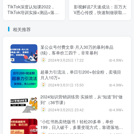
TIkTok深度认知课2022，
影视解说7天速成法：百万大
TIkTok培训实操+测品+落地
V悉心传授，快速制做获取流
+矩阵引流
量
相关推荐
某公众号付费文章·月入30万的暴利单品
(续)，客单价三四千，非常暴利
2024年3月25日 17:22
4.9W+
超暴力引流法，单日引200+创业粉，卖项目
月入10万+
2024年3月31日 15:50
4.9W+
2024知识营销训练营·实操班，从“知道”到“做
到”（36节课）
2024年3月20日 23:42
4.9W+
“小红书热卖绝版书！轻松20多单，单价
199，日入破千，多重变现方式，靠谱落地项
目！”