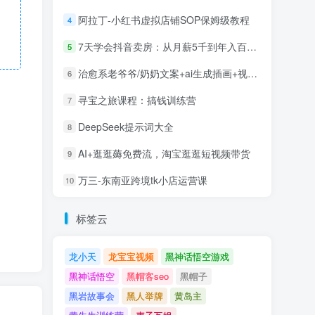
阿拉丁-小红书虚拟店铺SOP保姆级教程
4
7天学会抖音卖房：从月薪5千到年入百万，新时代房产经纪人必备技能
5
治愈系老爷爷/奶奶文案+ai生成插画+视频号广告分成项目
6
寻宝之旅课程：搞钱训练营
7
DeepSeek提示词大全
8
AI+逛逛薅免费流，淘宝逛逛短视频带货
9
万三-东南亚跨境tk小店运营课
10
标签云
龙小天
龙宝宝视频
黑神话悟空游戏
黑神话悟空
黑帽客seo
黑帽子
黑岩故事会
黑人举牌
黄岛主