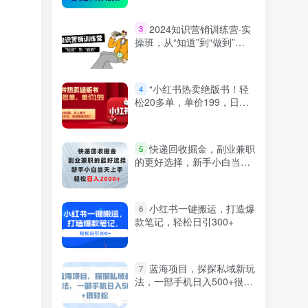
2024知识营销训练营·实
3
操班，从“知道”到“做到”
（36节课）
“小红书热卖绝版书！轻
4
松20多单，单价199，日入
破千，多重变现方式，靠谱
落地项目！”
快递回收掘金，副业兼职
5
的更好选择，新手小白当天
上手，轻松日入2000+
小红书一键搬运，打造爆
6
款笔记，轻松日引300+
蓝海项目，探探私域新玩
7
法，一部手机日入500+很轻
松【揭秘】