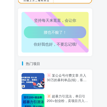
万三-东南亚跨境tk小店运营课
10
心情也舒畅了！
坚持每天来逛逛，会让你
走路也有劲了！
腿也不痛了！
你好我也好，不要忘记哦!
腰也不酸了！
工作也轻松了！
热门项目
某公众号付费文章·月入
1
30万的暴利单品(续)，客单
价三四千，非常暴利
超暴力引流法，单日引
2
200+创业粉，卖项目月入10
万+