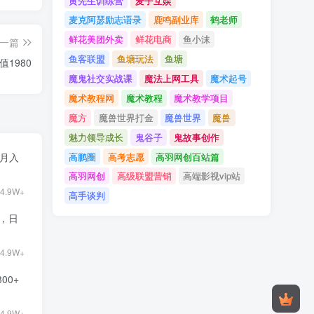
黄先生训练营
麦子互娱
麦克阿瑟励志语录
鹿鸣副业库
鹤老师
鲜花美团外卖
鲜花电商
鱼小沫
一篇
鱼客联盟
鱼塘玩法
鱼塘
1980
魔鬼社交实战课
魔法上网工具
魔术起号
魔术教程网
魔术教程
魔术教学项目
魔方
魔兽世界打金
魔兽世界
魔兽
魅力领导成长
鬼谷子
鬼故事创作
高鹏圈
高考志愿
高羽网创百站篇
目月入
高羽网创
高级联盟营销
高端影视vip站
4.9W+
高手谈判
9，日
4.9W+
00+
4.9W+