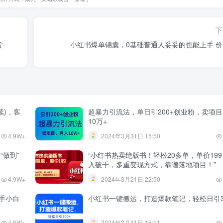
下
货
小红书爆单锦囊，0基础普通人妥妥的也能上手 价值
续)，客
超暴力引流法，单日引200+创业粉，卖项
10万+
4.9W+
2024年3月31日 15:50
“做到”
“小红书热卖绝版书！轻松20多单，单价19
入破千，多重变现方式，靠谱落地项目！”
4.9W+
2024年3月21日 22:50
手小白
小红书一键搬运，打造爆款笔记，轻松日引3
4.9W+
2024年3月31日 16:11