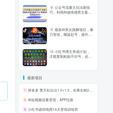
公众号流量主玩法新技
8
巧，利用AI做情感类文案无
脑式产出，简单易学，月收
益4000+【揭秘】
最新AI美女跳舞项目，暴
9
力变现，螺旋起号，操作简
单，小白也能轻松上手
小红书博主养成计划，
10
才能复制粘贴不封号，还能
爆流引流疯狂变现，全是干
货【揭秘】
最新项目
拼多多 擎天柱玩法1.0+1.5，水果生鲜2小时起量,标品2天爆单,利润率提升30%
1
AI短视频流量变现：APP拉新
2
小红书虚拟电商14天变现训练营
3