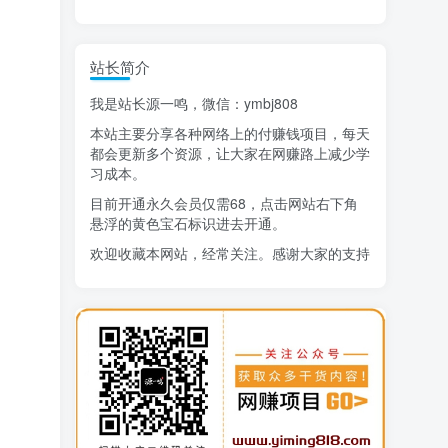
精选项目
站长简介
猜你喜欢
我是站长源一鸣，微信：ymbj808
AI短视频流量变现：APP拉新
1
本站主要分享各种网络上的付赚钱项目，每天
小红书虚拟电商14天变现训练营
2
都会更新多个资源，让大家在网赚路上减少学
习成本。
7月万粉技术教程（手动或者配合科技）
3
目前开通永久会员仅需68，点击网站右下角
悬浮的黄色宝石标识进去开通。
阿拉丁-小红书虚拟店铺SOP保姆级教程
4
欢迎收藏本网站，经常关注。感谢大家的支持
7天学会抖音卖房：从月薪5千到年入百万，新时代房产经纪人必备技能
5
治愈系老爷爷/奶奶文案+ai生成插画+视频号广告分成项目
6
寻宝之旅课程：搞钱训练营
7
DeepSeek提示词大全
8
AI+逛逛薅免费流，淘宝逛逛短视频带货
9
生活也美好了！