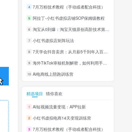
7月万粉技术教程（手动或者配合科技）
4
阿拉丁-小红书虚拟店铺SOP保姆级教程
5
淘宝从0到爆：淘宝天猫原创高阶技术第69期
6
小红书虚拟店矩阵玩法
7
7天学会抖音卖房：从月薪5千到年入百万，新时代房产经纪人必备技能
8
海外TikTok审核机制解密，如何利用手法轻松搬运过审
9
Ai电商线上陪跑训练营
10
精选项目
猜你喜欢
AI短视频流量变现：APP拉新
1
小红书虚拟电商14天变现训练营
2
7月万粉技术教程（手动或者配合科技）
3