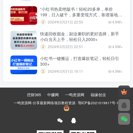
“小红书热卖绝版书！轻松20多单，单价
199，日入破千，多重变现方式，靠谱落地项
目！”
2024年3月21日 22:50
4.9W+
快递回收掘金，副业兼职的更好选择，新手
小白当天上手，轻松日入2000+
2024年3月22日 22:51
4.9W+
小红书一键搬运，打造爆款笔记，轻松日引
300+
2024年3月31日 16:11
4.9W+
挖财365
中赚网
一鸣资源网
福缘创业
一鸣资源网-分享最新网络项目教程资源
·
鄂ICP备2021019817号-1
·