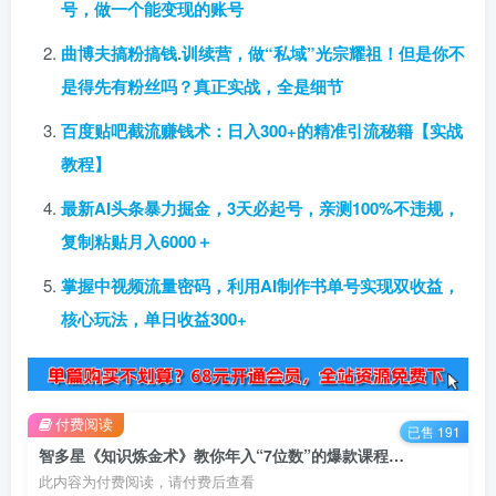
号，做一个能变现的账号
曲博夫搞粉搞钱.训续营，做“私域”光宗耀祖！但是你不
是得先有粉丝吗？真正实战，全是细节
百度贴吧截流赚钱术：日入300+的精准引流秘籍【实战
教程】
最新AI头条暴力掘金，3天必起号，亲测100%不违规，
复制粘贴月入6000＋
掌握中视频流量密码，利用AI制作书单号实现双收益，
核心玩法，单日收益300+
付费阅读
已售 191
智多星《知识炼金术》教你年入“7位数”的爆款课程 (全集录音+文档+导图)
此内容为付费阅读，请付费后查看