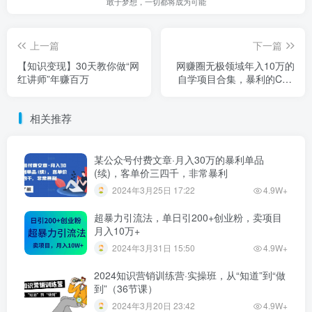
敢于梦想，一切都将成为可能
上一篇
下一篇
【知识变现】30天教你做“网
网赚圈无极领域年入10万的
红讲师”年赚百万
自学项目合集，暴利的CPS
项目+暴利的自媒体+闲鱼搬
运赚钱法等
相关推荐
某公众号付费文章·月入30万的暴利单品
(续)，客单价三四千，非常暴利
2024年3月25日 17:22
4.9W+
超暴力引流法，单日引200+创业粉，卖项目
月入10万+
2024年3月31日 15:50
4.9W+
2024知识营销训练营·实操班，从“知道”到“做
到”（36节课）
2024年3月20日 23:42
4.9W+