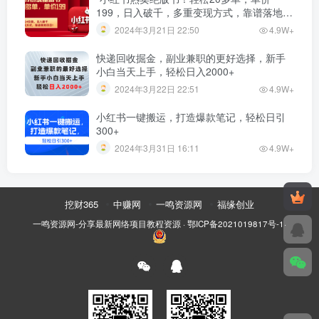
199，日入破千，多重变现方式，靠谱落地项
目！”
2024年3月21日 22:50
4.9W+
快递回收掘金，副业兼职的更好选择，新手
小白当天上手，轻松日入2000+
2024年3月22日 22:51
4.9W+
小红书一键搬运，打造爆款笔记，轻松日引
300+
2024年3月31日 16:11
4.9W+
挖财365
中赚网
一鸣资源网
福缘创业
一鸣资源网-分享最新网络项目教程资源
·
鄂ICP备2021019817号-1
·