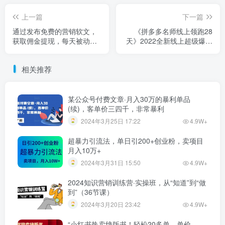
上一篇
下一篇
通过发布免费的营销软文，
《拼多多名师线上领跑28
获取佣金提现，每天被动收
天》2022全新线上超级爆款
入50美元
运营方向【第七期】43节课
相关推荐
某公众号付费文章·月入30万的暴利单品
(续)，客单价三四千，非常暴利
2024年3月25日 17:22
4.9W+
超暴力引流法，单日引200+创业粉，卖项目
月入10万+
2024年3月31日 15:50
4.9W+
2024知识营销训练营·实操班，从“知道”到“做
到”（36节课）
2024年3月20日 23:42
4.9W+
“小红书热卖绝版书！轻松20多单，单价