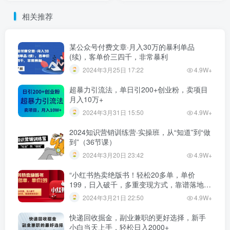
相关推荐
某公众号付费文章·月入30万的暴利单品
(续)，客单价三四千，非常暴利
2024年3月25日 17:22
4.9W+
超暴力引流法，单日引200+创业粉，卖项目
月入10万+
2024年3月31日 15:50
4.9W+
2024知识营销训练营·实操班，从“知道”到“做
到”（36节课）
2024年3月20日 23:42
4.9W+
“小红书热卖绝版书！轻松20多单，单价
199，日入破千，多重变现方式，靠谱落地项
目！”
2024年3月21日 22:50
4.9W+
快递回收掘金，副业兼职的更好选择，新手
小白当天上手，轻松日入2000+