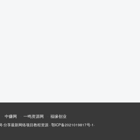
中赚网
一鸣资源网
福缘创业
网-分享最新网络项目教程资源
·
鄂ICP备2021019817号-1
·