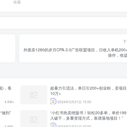
收藏
下
外面卖1280的岁月CPA-3.0广告联盟项目，日收入单机200
操作，收
续)，客
超暴力引流法，单日引200+创业粉，卖项
10万+
4.9W+
2024年3月31日 15:50
“做到”
“小红书热卖绝版书！轻松20多单，单价19
入破千，多重变现方式，靠谱落地项目！”
4.9W+
2024年3月21日 22:50