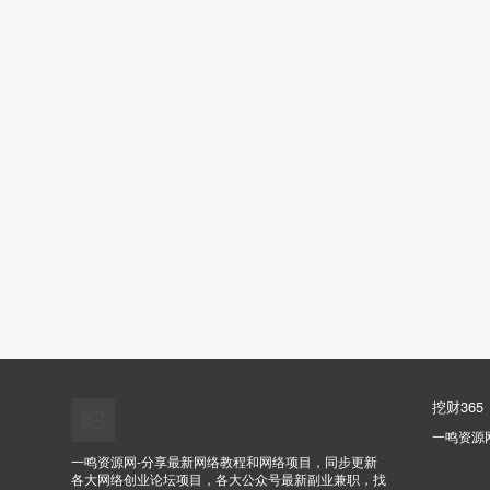
挖财365
一鸣资源
一鸣资源网-分享最新网络教程和网络项目，同步更新
各大网络创业论坛项目，各大公众号最新副业兼职，找