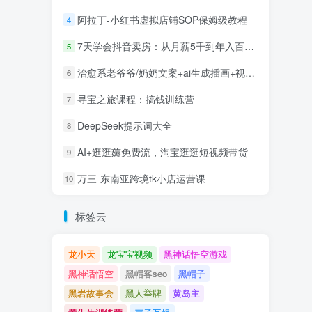
阿拉丁-小红书虚拟店铺SOP保姆级教程
4
7天学会抖音卖房：从月薪5千到年入百万，新时代房产经纪人必备技能
5
治愈系老爷爷/奶奶文案+ai生成插画+视频号广告分成项目
6
寻宝之旅课程：搞钱训练营
7
DeepSeek提示词大全
8
AI+逛逛薅免费流，淘宝逛逛短视频带货
9
万三-东南亚跨境tk小店运营课
10
标签云
龙小天
龙宝宝视频
黑神话悟空游戏
黑神话悟空
黑帽客seo
黑帽子
黑岩故事会
黑人举牌
黄岛主