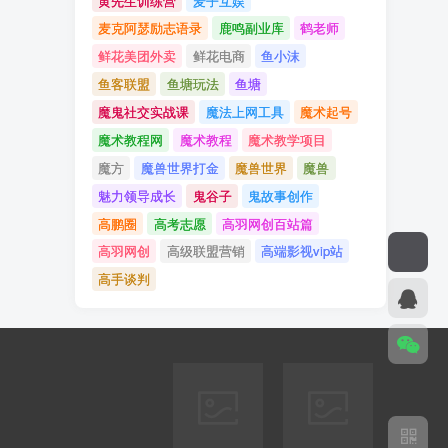
黄先生训练营
麦子互娱
麦克阿瑟励志语录
鹿鸣副业库
鹤老师
鲜花美团外卖
鲜花电商
鱼小沫
鱼客联盟
鱼塘玩法
鱼塘
魔鬼社交实战课
魔法上网工具
魔术起号
魔术教程网
魔术教程
魔术教学项目
魔方
魔兽世界打金
魔兽世界
魔兽
魅力领导成长
鬼谷子
鬼故事创作
高鹏圈
高考志愿
高羽网创百站篇
高羽网创
高级联盟营销
高端影视vip站
高手谈判