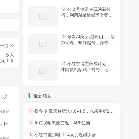
公众号流量主玩法新技
8
巧，利用AI做情感类文案无
脑式产出，简单易学，月收
益4000+【揭秘】
最新AI美女跳舞项目，暴
9
力变现，螺旋起号，操作简
一篇
单，小白也能轻松上手
+，放大
益无上限
小红书博主养成计划，
10
才能复制粘贴不封号，还能
爆流引流疯狂变现，全是干
货【揭秘】
最新项目
目月入
拼多多 擎天柱玩法1.0+1.5，水果生鲜2小时起量,标品2天爆单,利润率提升30%
1
4.9W+
AI短视频流量变现：APP拉新
2
9，日
小红书虚拟电商14天变现训练营
3
4.9W+