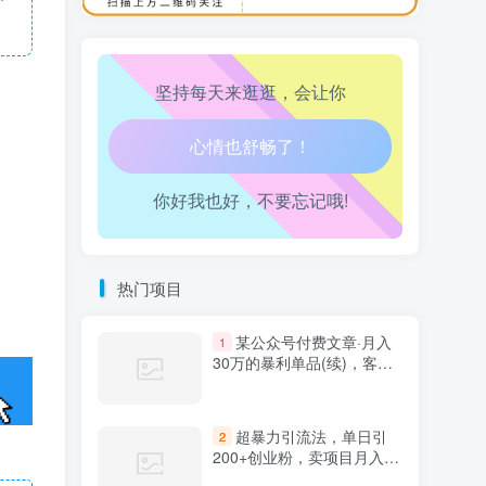
坚持每天来逛逛，会让你
生活也美好了！
心情也舒畅了！
你好我也好，不要忘记哦!
走路也有劲了！
腿也不痛了！
热门项目
腰也不酸了！
某公众号付费文章·月入
1
30万的暴利单品(续)，客单
工作也轻松了！
价三四千，非常暴利
超暴力引流法，单日引
2
200+创业粉，卖项目月入10
万+