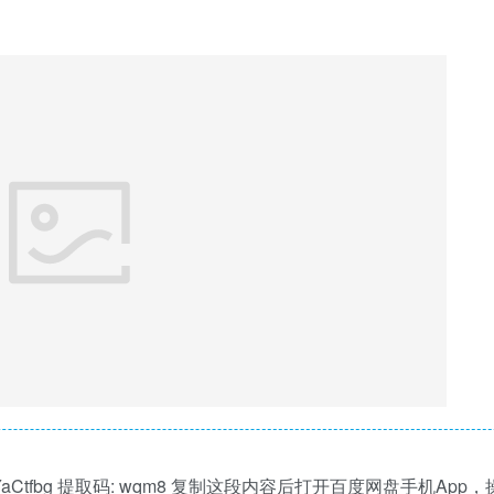
8B2hctttjYaCtfbg 提取码: wqm8 复制这段内容后打开百度网盘手机App，