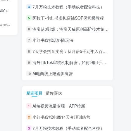
7月万粉技术教程（手动或者配合科技）
4
00+
阿拉丁-小红书虚拟店铺SOP保姆级教程
5
4.9W+
淘宝从0到爆：淘宝天猫原创高阶技术第69期
6
小红书虚拟店矩阵玩法
7
7天学会抖音卖房：从月薪5千到年入百万，新时代房产经纪人必备技能
8
海外TikTok审核机制解密，如何利用手法轻松搬运过审
9
Ai电商线上陪跑训练营
10
精选项目
猜你喜欢
AI短视频流量变现：APP拉新
1
小红书虚拟电商14天变现训练营
2
7月万粉技术教程（手动或者配合科技）
3