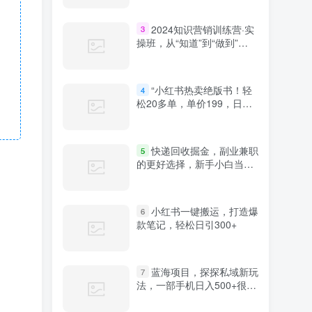
2024知识营销训练营·实
3
操班，从“知道”到“做到”
（36节课）
“小红书热卖绝版书！轻
4
松20多单，单价199，日入
破千，多重变现方式，靠谱
落地项目！”
快递回收掘金，副业兼职
5
的更好选择，新手小白当天
上手，轻松日入2000+
小红书一键搬运，打造爆
6
款笔记，轻松日引300+
蓝海项目，探探私域新玩
7
法，一部手机日入500+很轻
松【揭秘】