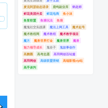
黄先生训练营
麦子互娱
麦克阿瑟励志语录
鹿鸣副业库
鹤老师
鲜花美团外卖
鲜花电商
鱼小沫
鱼客联盟
鱼塘玩法
鱼塘
魔鬼社交实战课
魔法上网工具
魔术起号
魔术教程网
魔术教程
魔术教学项目
魔方
魔兽世界打金
魔兽世界
魔兽
魅力领导成长
鬼谷子
鬼故事创作
高鹏圈
高考志愿
高羽网创百站篇
高羽网创
高级联盟营销
高端影视vip站
高手谈判