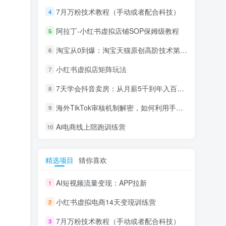
7月万粉技术教程（手动或者配合科技）
4
阿拉丁-小红书虚拟店铺SOP保姆级教程
5
淘宝从0到爆：淘宝天猫原创高阶技术第69期
6
小红书虚拟店矩阵玩法
7
7天学会抖音卖房：从月薪5千到年入百万，新时代房产经纪人必备技能
8
海外TikTok审核机制解密，如何利用手法轻松搬运过审
9
Ai电商线上陪跑训练营
10
精选项目
猜你喜欢
AI短视频流量变现：APP拉新
1
小红书虚拟电商14天变现训练营
2
7月万粉技术教程（手动或者配合科技）
3