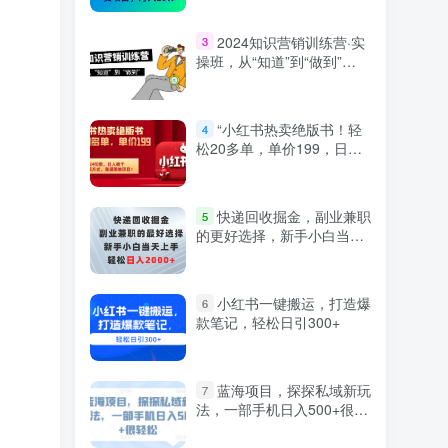
2024知识营销训练营·实
3
操班，从“知道”到“做到”
（36节课）
“小红书热卖绝版书！轻
4
松20多单，单价199，日入
破千，多重变现方式，靠谱
落地项目！”
快递回收掘金，副业兼职
5
的更好选择，新手小白当天
上手，轻松日入2000+
小红书一键搬运，打造爆
6
款笔记，轻松日引300+
蓝海项目，探探私域新玩
7
法，一部手机日入500+很轻
松【揭秘】