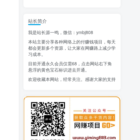
精选项目
猜你喜欢
站长简介
我是站长源一鸣，微信：ymbj808
AI短视频流量变现：APP拉新
1
本站主要分享各种网络上的付赚钱项目，每天
小红书虚拟电商14天变现训练营
2
都会更新多个资源，让大家在网赚路上减少学
习成本。
7月万粉技术教程（手动或者配合科技）
3
目前开通永久会员仅需68，点击网站右下角
阿拉丁-小红书虚拟店铺SOP保姆级教程
悬浮的黄色宝石标识进去开通。
4
欢迎收藏本网站，经常关注。感谢大家的支持
7天学会抖音卖房：从月薪5千到年入百万，新时代房产经纪人必备技能
5
治愈系老爷爷/奶奶文案+ai生成插画+视频号广告分成项目
6
寻宝之旅课程：搞钱训练营
7
DeepSeek提示词大全
8
AI+逛逛薅免费流，淘宝逛逛短视频带货
9