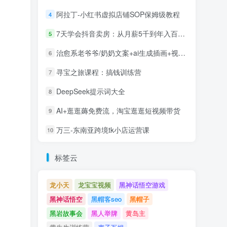
阿拉丁-小红书虚拟店铺SOP保姆级教程
4
7天学会抖音卖房：从月薪5千到年入百万，新时代房产经纪人必备技能
5
治愈系老爷爷/奶奶文案+ai生成插画+视频号广告分成项目
6
寻宝之旅课程：搞钱训练营
7
DeepSeek提示词大全
8
AI+逛逛薅免费流，淘宝逛逛短视频带货
9
万三-东南亚跨境tk小店运营课
10
标签云
龙小天
龙宝宝视频
黑神话悟空游戏
黑神话悟空
黑帽客seo
黑帽子
黑岩故事会
黑人举牌
黄岛主