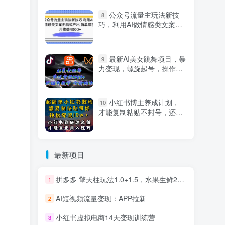
公众号流量主玩法新技
8
巧，利用AI做情感类文案无
脑式产出，简单易学，月收
益4000+【揭秘】
最新AI美女跳舞项目，暴
9
力变现，螺旋起号，操作简
单，小白也能轻松上手
小红书博主养成计划，
10
才能复制粘贴不封号，还能
爆流引流疯狂变现，全是干
货【揭秘】
最新项目
拼多多 擎天柱玩法1.0+1.5，水果生鲜2小时起量,标品2天爆单,利润率提升30%
1
AI短视频流量变现：APP拉新
2
小红书虚拟电商14天变现训练营
3