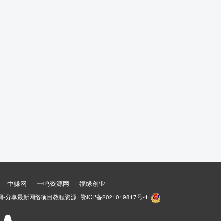
中赚网
一鸣资源网
福缘创业
网-分享最新网络项目教程资源
·
鄂ICP备2021019817号-1
·