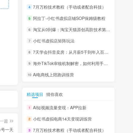
7月万粉技术教程（手动或者配合科技）
4
阿拉丁-小红书虚拟店铺SOP保姆级教程
5
淘宝从0到爆：淘宝天猫原创高阶技术第69期
6
小红书虚拟店矩阵玩法
7
7天学会抖音卖房：从月薪5千到年入百万，新时代房产经纪人必备技能
8
海外TikTok审核机制解密，如何利用手法轻松搬运过审
9
Ai电商线上陪跑训练营
10
精选项目
猜你喜欢
AI短视频流量变现：APP拉新
1
小红书虚拟电商14天变现训练营
2
一篇
单号一天
7月万粉技术教程（手动或者配合科技）
3