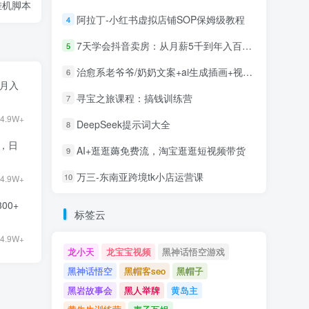
挂机脚本
阿拉丁-小红书虚拟店铺SOP保姆级教程
4
7天学会抖音卖房：从月薪5千到年入百万，新时代房产经纪人必备技能
5
治愈系老爷爷/奶奶文案+ai生成插画+视频号广告分成项目
6
目月入
寻宝之旅课程：搞钱训练营
7
4.9W+
DeepSeek提示词大全
8
9，日
AI+逛逛薅免费流，淘宝逛逛短视频带货
9
万三-东南亚跨境tk小店运营课
10
4.9W+
00+
标签云
4.9W+
龙小天
龙宝宝视频
黑神话悟空游戏
黑神话悟空
黑帽客seo
黑帽子
黑岩故事会
黑人举牌
黄岛主