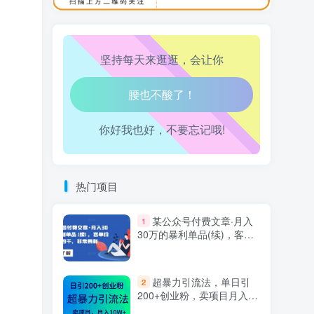
万三-东南亚跨境tk小店运营课
10
心情也舒畅了！
坚持每天来逛逛，会让你
走路也有劲了！
腿也不痛了！
你好我也好，不要忘记哦!
腰也不酸了！
工作也轻松了！
热门项目
某公众号付费文章·月入
1
30万的暴利单品(续)，客单
价三四千，非常暴利
超暴力引流法，单日引
2
200+创业粉，卖项目月入10
万+