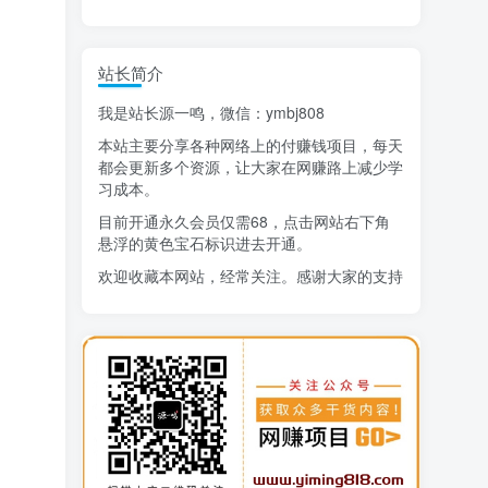
精选项目
站长简介
猜你喜欢
我是站长源一鸣，微信：ymbj808
AI短视频流量变现：APP拉新
1
本站主要分享各种网络上的付赚钱项目，每天
小红书虚拟电商14天变现训练营
2
都会更新多个资源，让大家在网赚路上减少学
习成本。
7月万粉技术教程（手动或者配合科技）
3
目前开通永久会员仅需68，点击网站右下角
悬浮的黄色宝石标识进去开通。
阿拉丁-小红书虚拟店铺SOP保姆级教程
4
欢迎收藏本网站，经常关注。感谢大家的支持
7天学会抖音卖房：从月薪5千到年入百万，新时代房产经纪人必备技能
5
治愈系老爷爷/奶奶文案+ai生成插画+视频号广告分成项目
6
寻宝之旅课程：搞钱训练营
7
DeepSeek提示词大全
8
AI+逛逛薅免费流，淘宝逛逛短视频带货
9
生活也美好了！