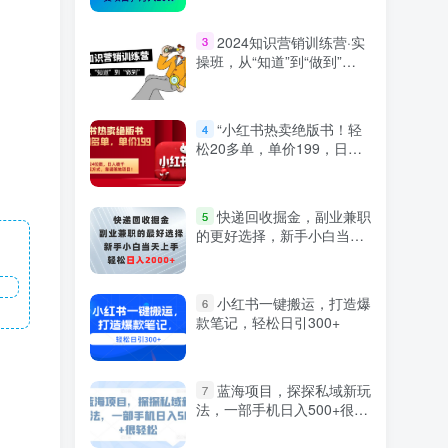
2024知识营销训练营·实
3
操班，从“知道”到“做到”
（36节课）
“小红书热卖绝版书！轻
4
松20多单，单价199，日入
破千，多重变现方式，靠谱
落地项目！”
快递回收掘金，副业兼职
5
的更好选择，新手小白当天
上手，轻松日入2000+
小红书一键搬运，打造爆
6
款笔记，轻松日引300+
蓝海项目，探探私域新玩
7
法，一部手机日入500+很轻
松【揭秘】