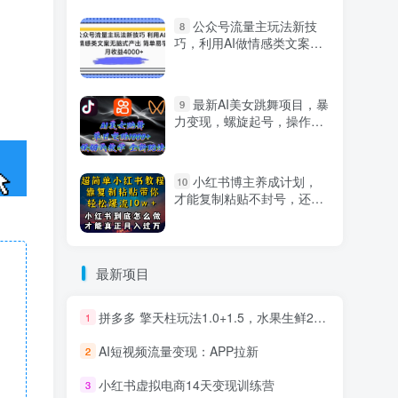
公众号流量主玩法新技
8
巧，利用AI做情感类文案无
脑式产出，简单易学，月收
益4000+【揭秘】
最新AI美女跳舞项目，暴
9
力变现，螺旋起号，操作简
单，小白也能轻松上手
小红书博主养成计划，
10
才能复制粘贴不封号，还能
爆流引流疯狂变现，全是干
货【揭秘】
最新项目
拼多多 擎天柱玩法1.0+1.5，水果生鲜2小时起量,标品2天爆单,利润率提升30%
1
AI短视频流量变现：APP拉新
2
小红书虚拟电商14天变现训练营
3