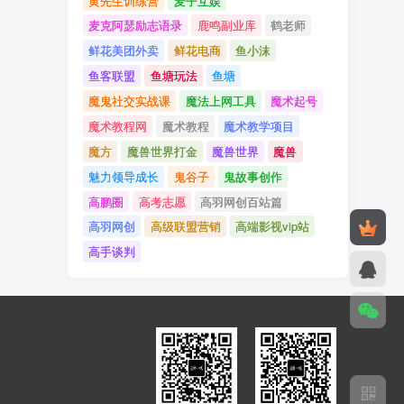
黄先生训练营
麦子互娱
麦克阿瑟励志语录
鹿鸣副业库
鹤老师
鲜花美团外卖
鲜花电商
鱼小沫
鱼客联盟
鱼塘玩法
鱼塘
魔鬼社交实战课
魔法上网工具
魔术起号
魔术教程网
魔术教程
魔术教学项目
魔方
魔兽世界打金
魔兽世界
魔兽
魅力领导成长
鬼谷子
鬼故事创作
高鹏圈
高考志愿
高羽网创百站篇
高羽网创
高级联盟营销
高端影视vip站
高手谈判