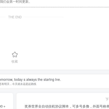
们我们会第一时间更新。
THE END
收藏
omorrow, today s always the startng lne.
还有明天，今天就永远是起跑线
下
0＋
奖券世界全自动挂机协议脚本，可多号多撸，外面号称