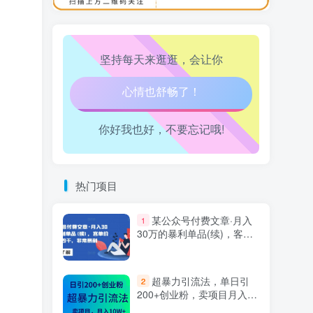
万三-东南亚跨境tk小店运营课
10
坚持每天来逛逛，会让你
生活也美好了！
心情也舒畅了！
你好我也好，不要忘记哦!
走路也有劲了！
腿也不痛了！
热门项目
腰也不酸了！
某公众号付费文章·月入
1
30万的暴利单品(续)，客单
工作也轻松了！
价三四千，非常暴利
超暴力引流法，单日引
2
200+创业粉，卖项目月入10
万+