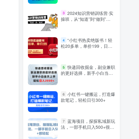
2024知识营销训练营·实
3
操班，从“知道”到“做到”
（36节课）
“小红书热卖绝版书！轻
4
松20多单，单价199，日入
破千，多重变现方式，靠谱
落地项目！”
快递回收掘金，副业兼职
5
的更好选择，新手小白当天
上手，轻松日入2000+
小红书一键搬运，打造爆
6
款笔记，轻松日引300+
蓝海项目，探探私域新玩
7
法，一部手机日入500+很轻
松【揭秘】