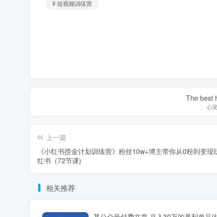
# 短视频训练营
The best h
心
上一篇
《小红书捞金计划训练营》粉丝10w+博主带你从0粉到变现
红书（72节课)
相关推荐
某公众号付费文章·月入30万的暴利单品(