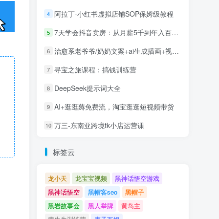
阿拉丁-小红书虚拟店铺SOP保姆级教程
4
7天学会抖音卖房：从月薪5千到年入百万，新时代房产经纪人必备技能
5
治愈系老爷爷/奶奶文案+ai生成插画+视频号广告分成项目
6
寻宝之旅课程：搞钱训练营
7
DeepSeek提示词大全
8
AI+逛逛薅免费流，淘宝逛逛短视频带货
9
万三-东南亚跨境tk小店运营课
10
标签云
龙小天
龙宝宝视频
黑神话悟空游戏
黑神话悟空
黑帽客seo
黑帽子
黑岩故事会
黑人举牌
黄岛主