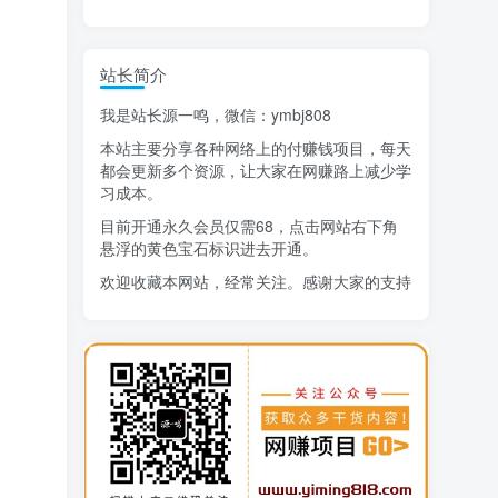
精选项目
站长简介
猜你喜欢
我是站长源一鸣，微信：ymbj808
AI短视频流量变现：APP拉新
1
本站主要分享各种网络上的付赚钱项目，每天
小红书虚拟电商14天变现训练营
2
都会更新多个资源，让大家在网赚路上减少学
习成本。
7月万粉技术教程（手动或者配合科技）
3
目前开通永久会员仅需68，点击网站右下角
悬浮的黄色宝石标识进去开通。
阿拉丁-小红书虚拟店铺SOP保姆级教程
4
欢迎收藏本网站，经常关注。感谢大家的支持
7天学会抖音卖房：从月薪5千到年入百万，新时代房产经纪人必备技能
5
治愈系老爷爷/奶奶文案+ai生成插画+视频号广告分成项目
6
寻宝之旅课程：搞钱训练营
7
DeepSeek提示词大全
8
AI+逛逛薅免费流，淘宝逛逛短视频带货
9