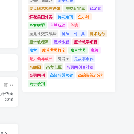
黄先生训练营
麦子互娱
麦克阿瑟励志语录
鹿鸣副业库
鹤老师
鲜花美团外卖
鲜花电商
鱼小沫
鱼客联盟
鱼塘玩法
鱼塘
魔鬼社交实战课
魔法上网工具
魔术起号
魔术教程网
魔术教程
魔术教学项目
魔方
魔兽世界打金
魔兽世界
魔兽
魅力领导成长
鬼谷子
鬼故事创作
高鹏圈
高考志愿
高羽网创百站篇
高羽网创
高级联盟营销
高端影视vip站
高手谈判
一篇
边赚钱美
滋滋
目月入