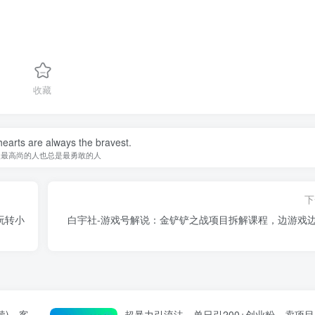
收藏
earts are always the bravest.
灵最高尚的人也总是最勇敢的人
下
玩转小
白宇社-游戏号解说：金铲铲之战项目拆解课程，边游戏
续)，客
超暴力引流法，单日引200+创业粉，卖项