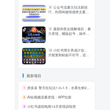
公众号流量主玩法新技
8
巧，利用AI做情感类文案无
脑式产出，简单易学，月收
益4000+【揭秘】
最新AI美女跳舞项目，暴
9
力变现，螺旋起号，操作简
单，小白也能轻松上手
小红书博主养成计划，
10
才能复制粘贴不封号，还能
爆流引流疯狂变现，全是干
货【揭秘】
最新项目
拼多多 擎天柱玩法1.0+1.5，水果生鲜2小时起量,标品2天爆单,利润率提升30%
1
AI短视频流量变现：APP拉新
2
小红书虚拟电商14天变现训练营
3