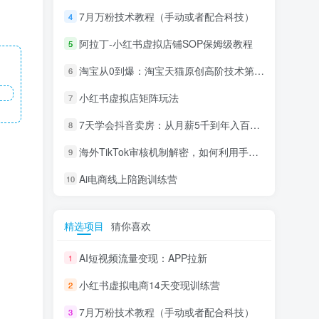
7月万粉技术教程（手动或者配合科技）
4
阿拉丁-小红书虚拟店铺SOP保姆级教程
5
淘宝从0到爆：淘宝天猫原创高阶技术第69期
6
小红书虚拟店矩阵玩法
7
7天学会抖音卖房：从月薪5千到年入百万，新时代房产经纪人必备技能
8
海外TikTok审核机制解密，如何利用手法轻松搬运过审
9
Ai电商线上陪跑训练营
10
精选项目
猜你喜欢
AI短视频流量变现：APP拉新
1
小红书虚拟电商14天变现训练营
2
7月万粉技术教程（手动或者配合科技）
3