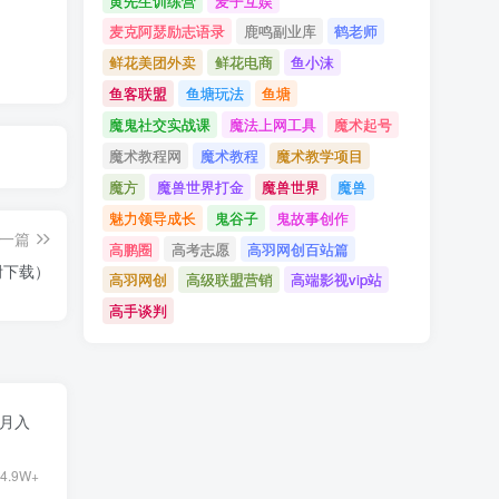
黄先生训练营
麦子互娱
麦克阿瑟励志语录
鹿鸣副业库
鹤老师
鲜花美团外卖
鲜花电商
鱼小沫
鱼客联盟
鱼塘玩法
鱼塘
魔鬼社交实战课
魔法上网工具
魔术起号
魔术教程网
魔术教程
魔术教学项目
魔方
魔兽世界打金
魔兽世界
魔兽
魅力领导成长
鬼谷子
鬼故事创作
一篇
高鹏圈
高考志愿
高羽网创百站篇
附下载）
高羽网创
高级联盟营销
高端影视vip站
高手谈判
目月入
4.9W+