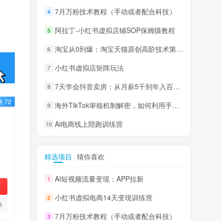
7月万粉技术教程（手动或者配合科技）
4
阿拉丁-小红书虚拟店铺SOP保姆级教程
5
淘宝从0到爆：淘宝天猫原创高阶技术第69期
6
小红书虚拟店矩阵玩法
7
7天学会抖音卖房：从月薪5千到年入百万，新时代房产经纪人必备技能
8
 72
海外TikTok审核机制解密，如何利用手法轻松搬运过审
9
Ai电商线上陪跑训练营
10
精选项目
猜你喜欢
AI短视频流量变现：APP拉新
1
小红书虚拟电商14天变现训练营
2
单
7月万粉技术教程（手动或者配合科技）
3