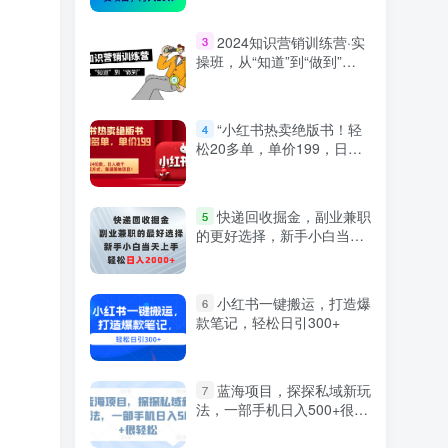
2024知识营销训练营·实
3
操班，从“知道”到“做到”
（36节课）
“小红书热卖绝版书！轻
4
松20多单，单价199，日入
破千，多重变现方式，靠谱
落地项目！”
快递回收掘金，副业兼职
5
的更好选择，新手小白当天
上手，轻松日入2000+
小红书一键搬运，打造爆
6
款笔记，轻松日引300+
蓝海项目，探探私域新玩
7
法，一部手机日入500+很轻
松【揭秘】