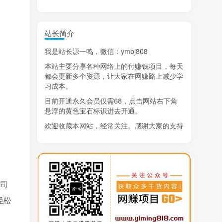
精选项目
站长简介
猜你喜欢
我是站长源一鸣，微信：ymbj808
AI短视频流量变现：APP拉新
1
本站主要分享各种网络上的付赚钱项目，每天
小红书虚拟电商14天变现训练营
2
都会更新多个资源，让大家在网赚路上减少学
习成本。
7月万粉技术教程（手动或者配合科技）
3
目前开通永久会员仅需68，点击网站右下角
悬浮的黄色宝石标识进去开通。
阿拉丁-小红书虚拟店铺SOP保姆级教程
4
欢迎收藏本网站，经常关注。感谢大家的支持
7天学会抖音卖房：从月薪5千到年入百万，新时代房产经纪人必备技能
5
生活也美好了！
治愈系老爷爷/奶奶文案+ai生成插画+视频号广告分成项目
6
心情也舒畅了！
寻宝之旅课程：搞钱训练营
7
公司
DeepSeek提示词大全
8
走路也有劲了！
轻松
AI+逛逛薅免费流，淘宝逛逛短视频带货
9
腿也不痛了！