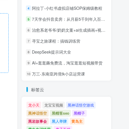
阿拉丁-小红书虚拟店铺SOP保姆级教程
4
7天学会抖音卖房：从月薪5千到年入百万，新时代房产经纪人必备技能
5
治愈系老爷爷/奶奶文案+ai生成插画+视频号广告分成项目
6
寻宝之旅课程：搞钱训练营
7
DeepSeek提示词大全
8
AI+逛逛薅免费流，淘宝逛逛短视频带货
9
万三-东南亚跨境tk小店运营课
10
标签云
龙小天
龙宝宝视频
黑神话悟空游戏
黑神话悟空
黑帽客seo
黑帽子
黑岩故事会
黑人举牌
黄岛主