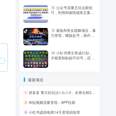
公众号流量主玩法新技
8
巧，利用AI做情感类文案无
脑式产出，简单易学，月收
益4000+【揭秘】
最新AI美女跳舞项目，暴
9
力变现，螺旋起号，操作简
单，小白也能轻松上手
小红书博主养成计划，
10
才能复制粘贴不封号，还能
爆流引流疯狂变现，全是干
货【揭秘】
最新项目
拼多多 擎天柱玩法1.0+1.5，水果生鲜2小时起量,标品2天爆单,利润率提升30%
1
AI短视频流量变现：APP拉新
2
小红书虚拟电商14天变现训练营
3