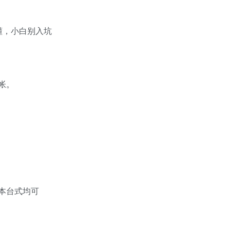
懂，小白别入坑
帐。
。
本台式均可