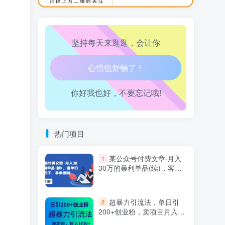
万三-东南亚跨境tk小店运营课
10
腰也不酸了！
坚持每天来逛逛，会让你
工作也轻松了！
你好我也好，不要忘记哦!
热门项目
某公众号付费文章·月入
1
30万的暴利单品(续)，客单
价三四千，非常暴利
超暴力引流法，单日引
2
200+创业粉，卖项目月入10
万+