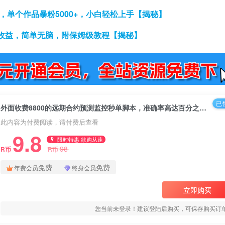
，单个作品暴粉5000+，小白轻松上手【揭秘】
收益，简单无脑，附保姆级教程【揭秘】
已售
外面收费8800的远期合约预测监控秒单脚本，准确率高达百分之80以上
此内容为付费阅读，请付费后查看
9.8
限时特惠 欲购从速
98
R币
R币
免费
免费
年费会员
终身会员
立即购买
您当前未登录！建议登陆后购买，可保存购买订