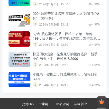
2024年3月31日 15:50
4.9W+
2024知识营销训练营·实操班，从“知道”到“做
到”（36节课）
2024年3月20日 23:42
4.9W+
“小红书热卖绝版书！轻松20多单，单价
199，日入破千，多重变现方式，靠谱落地项
目！”
2024年3月21日 22:50
4.9W+
快递回收掘金，副业兼职的更好选择，新手
小白当天上手，轻松日入2000+
2024年3月22日 22:51
4.9W+
小红书一键搬运，打造爆款笔记，轻松日引
300+
2024年3月31日 16:11
4.9W+
挖财365
中赚网
一鸣资源网
福缘创业