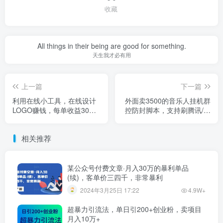
收藏
All things in their being are good for something.
天生我才必有用
上一篇
下一篇
利用在线小工具，在线设计
外面卖3500的音乐人挂机群
LOGO赚钱，每单收益30到
控防封脚本，支持刷腾讯/网
200美元，方法简单
易云/抖音音乐人，号称百分
百防封【详细教程】
相关推荐
某公众号付费文章·月入30万的暴利单品
(续)，客单价三四千，非常暴利
2024年3月25日 17:22
4.9W+
超暴力引流法，单日引200+创业粉，卖项目
月入10万+