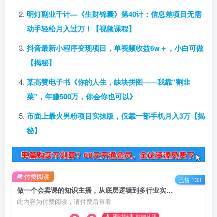
明灯副业千计—《生财锦囊》第40计：信息差项目无需
动手轻松月入过万！【视频课程】
抖音最新小程序变现项目，单视频收益6w＋，小白可做
【揭秘】
某高赞电子书《你的人生，缺块拼图——我靠“割韭
菜”，年赚500万，你会你也可以》
市面上最火男粉项目实操版，仅靠一部手机月入3万【揭
秘】
付费阅读
已售 133
做一个会卖课的知识主播，从底层逻辑到多行业实战案例，学院式教学
此内容为付费阅读，请付费后查看
限时特惠 欲购从速