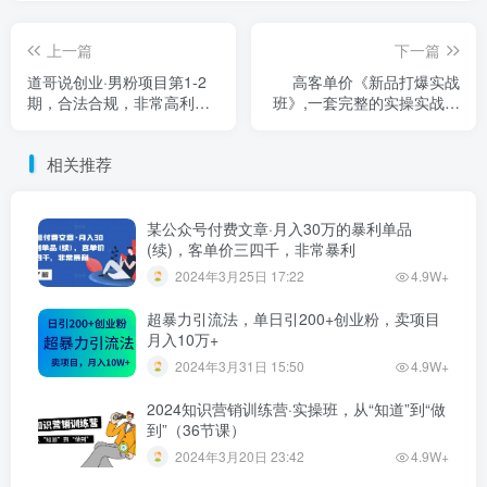
上一篇
下一篇
道哥说创业·男粉项目第1-2
高客单价《新品打爆实战
期，合法合规，非常高利润
班》,一套完整的实操实战落
的项目
地方法，打爆链接超
2000+（28节课)
相关推荐
某公众号付费文章·月入30万的暴利单品
(续)，客单价三四千，非常暴利
2024年3月25日 17:22
4.9W+
超暴力引流法，单日引200+创业粉，卖项目
月入10万+
2024年3月31日 15:50
4.9W+
2024知识营销训练营·实操班，从“知道”到“做
到”（36节课）
2024年3月20日 23:42
4.9W+