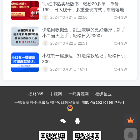
“小红书热卖绝版书！轻松20多单，单价
199，日入破千，多重变现方式，靠谱落地项
目！”
2024年3月21日 22:50
4.9W+
快递回收掘金，副业兼职的更好选择，新手
小白当天上手，轻松日入2000+
2024年3月22日 22:51
4.9W+
小红书一键搬运，打造爆款笔记，轻松日引
300+
2024年3月31日 16:11
4.9W+
挖财365
中赚网
一鸣资源网
福缘创业
一鸣资源网-分享最新网络项目教程资源
·
鄂ICP备2021019817号-1
·