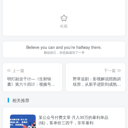
收藏
Believe you can and you’re halfway there.
相信自己，你也就成功了一半
上一篇
下一篇
明灯副业千计—《生财锦
野草追剧：影视解说陪跑训
囊》第六十四计：视频号从
练营，从新手进阶到成熟自
到一暴利变现教学（二）
媒体达人 价值699元
【视频课程】
相关推荐
某公众号付费文章·月入30万的暴利单品
(续)，客单价三四千，非常暴利