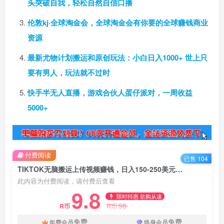
头突破自我，轻松自然自信口播
伦敦kj·全球淘金会，全球淘金会有你要的全球赚钱商业
资源
最新尤物计划搬运和原创玩法：小白日入1000+ 世上只
要有男人，玩法就不过时
快手半无人直播，游戏合伙人蛋仔派对，一周收益
5000+
付费阅读
已售 104
TIKTOK无脑搬运上传视频赚钱，日入150-250美元，小白可做（2节视频课）
此内容为付费阅读，请付费后查看
9.8
限时特惠 欲购从速
98
R币
R币
免费
免费
年费会员
终身会员