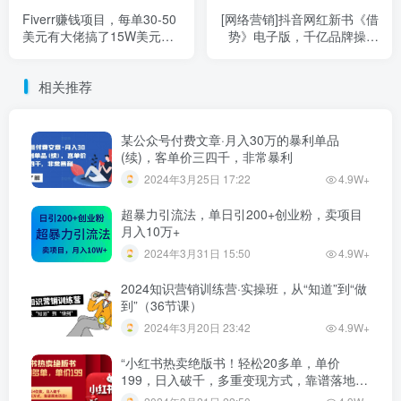
Fiverr赚钱项目，每单30-50
[网络营销]抖音网红新书《借
美元有大佬搞了15W美元（2
势》电子版，千亿品牌操盘
节视频课）附注册流程
秘诀，读了就是赚了
相关推荐
某公众号付费文章·月入30万的暴利单品
(续)，客单价三四千，非常暴利
2024年3月25日 17:22
4.9W+
超暴力引流法，单日引200+创业粉，卖项目
月入10万+
2024年3月31日 15:50
4.9W+
2024知识营销训练营·实操班，从“知道”到“做
到”（36节课）
2024年3月20日 23:42
4.9W+
“小红书热卖绝版书！轻松20多单，单价
199，日入破千，多重变现方式，靠谱落地项
目！”